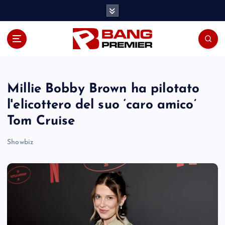
S
k
i
p
t
o
c
o
Millie Bobby Brown ha pilotato
n
l'elicottero del suo ‘caro amico’
t
Tom Cruise
e
n
Showbiz
t