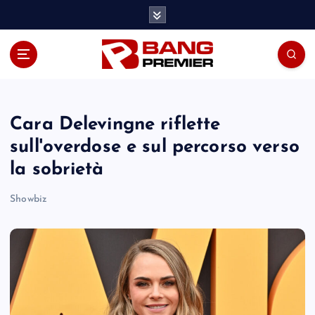
S
k
i
p
t
o
c
o
Cara Delevingne riflette
n
sull'overdose e sul percorso verso
t
la sobrietà
e
n
Showbiz
t