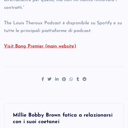
direttamente per quello, ma non mi hanno rinnovato i
contratti.”
The Louis Theroux Podcast è disponibile su Spotify e su
tutte le principali piattaforme di podcast.
Visit Bang Premier (main website)
P
Millie Bobby Brown fatica a relazionarsi
o
con i suoi coetanei