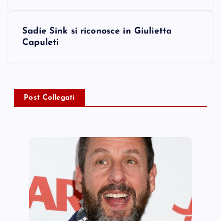
s
Sadie Sink si riconosce in Giulietta
t
Capuleti
n
a
Post Collegati
v
i
g
a
t