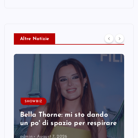
Altre Notizie
SHOWBIZ
Bella Thorne: mi sto dando
un po' di spazio per respirare
admin
August 7, 2026