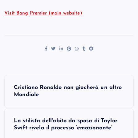
Visit Bang Premier (main website)
P
Cristiano Ronaldo non giocherà un altro
o
Mondiale
s
Lo stilista dell'abito da sposa di Taylor
t
Swift rivela il processo ‘emozionante’