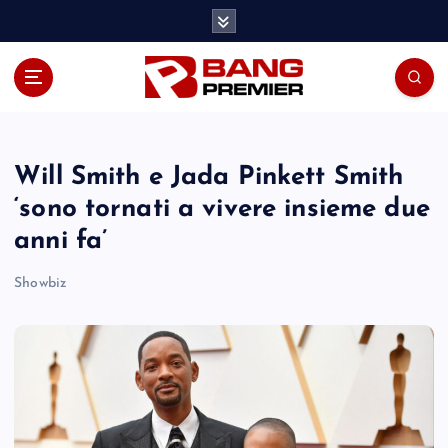
S
k
i
p
t
o
c
o
Will Smith e Jada Pinkett Smith
n
‘sono tornati a vivere insieme due
t
anni fa’
e
n
Showbiz
t