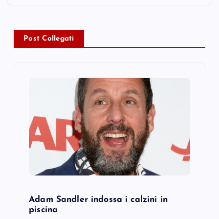
n
a
Post Collegati
v
i
g
a
t
i
o
Adam Sandler indossa i calzini in
piscina