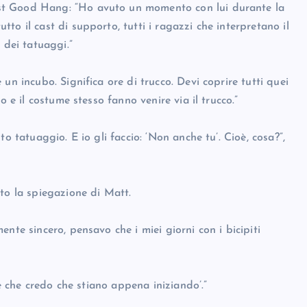
st Good Hang: “Ho avuto un momento con lui durante la
o il cast di supporto, tutti i ragazzi che interpretano il
 dei tatuaggi.”
un incubo. Significa ore di trucco. Devi coprire tutti quei
o e il costume stesso fanno venire via il trucco.”
o tatuaggio. E io gli faccio: ‘Non anche tu’. Cioè, cosa?”,
to la spiegazione di Matt.
nte sincero, pensavo che i miei giorni con i bicipiti
 è che credo che stiano appena iniziando’.”