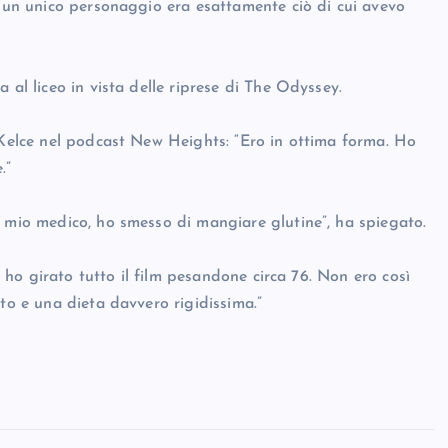
n un unico personaggio era esattamente ciò di cui avevo
 al liceo in vista delle riprese di The Odyssey.
s Kelce nel podcast New Heights: “Ero in ottima forma. Ho
.”
l mio medico, ho smesso di mangiare glutine”, ha spiegato.
ma ho girato tutto il film pesandone circa 76. Non ero così
to e una dieta davvero rigidissima.”