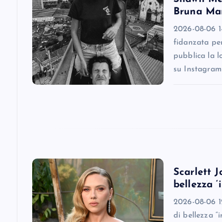
v
Bruna Mar
i
2026-08-06 1
fidanzata pe
g
pubblica la l
su Instagram
a
t
i
o
Scarlett J
bellezza ‘
n
2026-08-06 12
di bellezza “