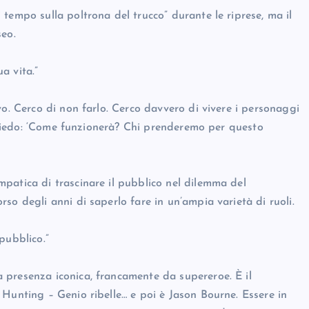
tempo sulla poltrona del trucco” durante le riprese, ma il
seo.
a vita.”
vo. Cerco di non farlo. Cerco davvero di vivere i personaggi
i chiedo: ‘Come funzionerà? Chi prenderemo per questo
patica di trascinare il pubblico nel dilemma del
so degli anni di saperlo fare in un’ampia varietà di ruoli.
pubblico.”
 presenza iconica, francamente da supereroe. È il
 Hunting – Genio ribelle… e poi è Jason Bourne. Essere in