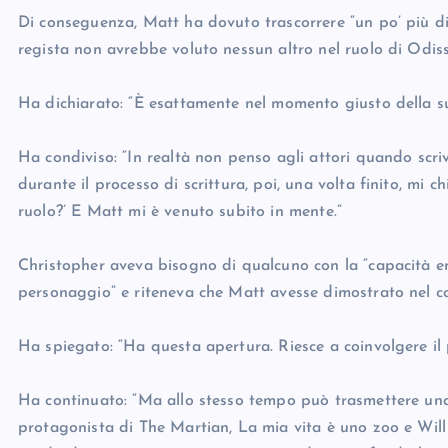
Di conseguenza, Matt ha dovuto trascorrere “un po’ più di 
regista non avrebbe voluto nessun altro nel ruolo di Odis
Ha dichiarato: “È esattamente nel momento giusto della su
Ha condiviso: “In realtà non penso agli attori quando scri
durante il processo di scrittura, poi, una volta finito, m
ruolo?’ E Matt mi è venuto subito in mente.”
Christopher aveva bisogno di qualcuno con la “capacità em
personaggio” e riteneva che Matt avesse dimostrato nel cor
Ha spiegato: “Ha questa apertura. Riesce a coinvolgere il 
Ha continuato: “Ma allo stesso tempo può trasmettere una
protagonista di The Martian, La mia vita è uno zoo e Will