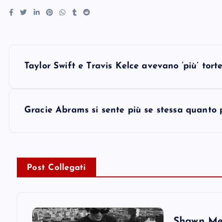
P
Taylor Swift e Travis Kelce avevano ‘più’ torte
o
s
Gracie Abrams si sente più se stessa quanto pi
t
n
Post Collegati
a
Shawn Men