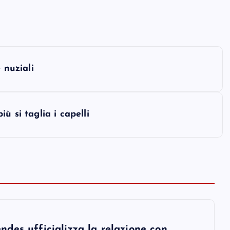
 nuziali
ù si taglia i capelli
des ufficializza la relazione con