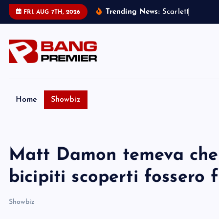
S
Trending News:
S
c
a
r
l
e
t
t
J
o
h
a
n
s
s
FRI. AUG 7TH, 2026
k
i
p
t
o
c
o
Home
Showbiz
n
t
e
Matt Damon temeva che i 
n
t
bicipiti scoperti fossero fi
Showbiz