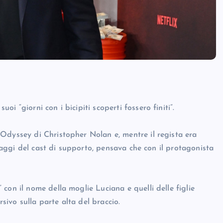
 “giorni con i bicipiti scoperti fossero finiti”.
Odyssey di Christopher Nolan e, mentre il regista era
tuaggi del cast di supporto, pensava che con il protagonista
con il nome della moglie Luciana e quelli delle figlie
corsivo sulla parte alta del braccio.