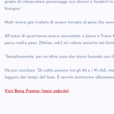
grado di interpretare personaggi così diversi e fonderli i
bisogno.”
Matt aveva già rivelato di essere tornato al peso che aveva
All’inizio di quest’anno aveva raccontato a Jason e Travi
perso molto peso. [Nolan, ndr] mi voleva asciutto ma forte
“Semplicemente, per un’altra cosa che stavo facendo con i
Ha poi concluso: “Di solito pesavo tra gli 84 e i 91 chili, 
leggero dai tempi del liceo. È servito tantissimo allenamen
Visit Bang Premier (main website)