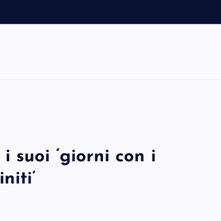
o
suoi ‘giorni con i
niti’