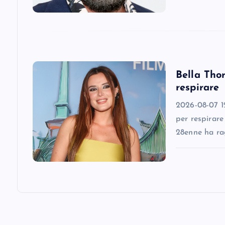
t
i
Bella Thor
o
respirare
n
2026-08-07 12
per respirare
28enne ha ra