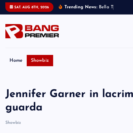
S
Trending News:
B
e
l
l
a
T
h
o
r
n
e
:
m
SAT. AUG 8TH, 2026
k
i
p
t
o
c
o
Home
Showbiz
n
t
e
Jennifer Garner in lacrim
n
t
guarda
Showbiz