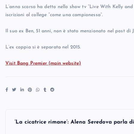
L’anno scorso ha detto nello show tv “Live With Kelly and 
iscrizioni al college “come una campionessa”.
Il suo ex Ben, 51 anni, non è stato menzionato nel post di J
L’ex coppia si è separata nel 2015.
Visit Bang Premier (main website)
P
‘La cicatrice rimane’: Alena Seredova parla 
o