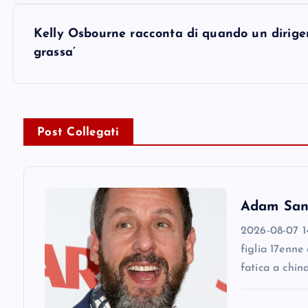
s
Kelly Osbourne racconta di quando un dirigen
grassa’
t
n
Post Collegati
a
v
Adam Sandl
i
2026-08-07 14
figlia 17enne
g
fatica a chin
a