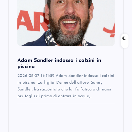
a
t
i
o
n
Adam Sandler indossa i calzini in
piscina
2026-08-07 14:31:52 Adam Sandler indossa i calzini
in piscina. La figlia 17enne dell’attore, Sunny
Sandler, ha raccontato che lui fa fatica a chinarsi
per toglierli prima di entrare in acqua,…