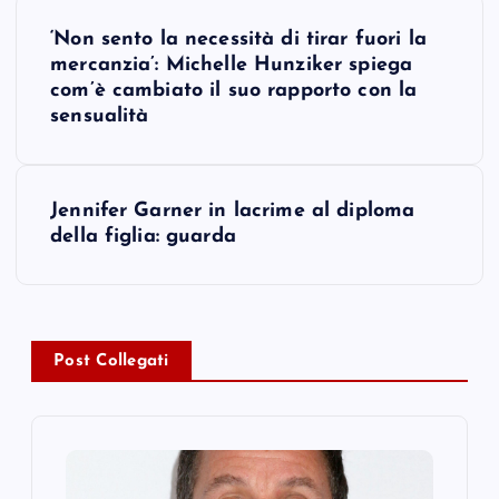
P
‘Non sento la necessità di tirar fuori la
o
mercanzia’: Michelle Hunziker spiega
com’è cambiato il suo rapporto con la
s
sensualità
t
Jennifer Garner in lacrime al diploma
n
della figlia: guarda
a
v
Post Collegati
i
g