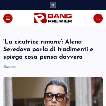
S
k
i
p
t
o
c
o
‘La cicatrice rimane’: Alena
n
Seredova parla di tradimenti e
t
spiega cosa pensa davvero
e
n
Showbiz
t