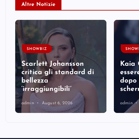
Altre Notizie
SHOWBIZ
SHOW
Scarlett Johansson
Kaia 
e
critica gli standard di
essere
bellezza
dopo 
‘irraggiungibili’
sche
admin
August 6, 2026
admin