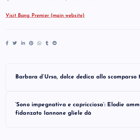
Visit Bang Premier (main website)
P
Barbara d’Urso, dolce dedica allo scomparso M
o
s
‘Sono impegnativa e capricciosa’: Elodie amme
fidanzato Iannone gliele dà
t