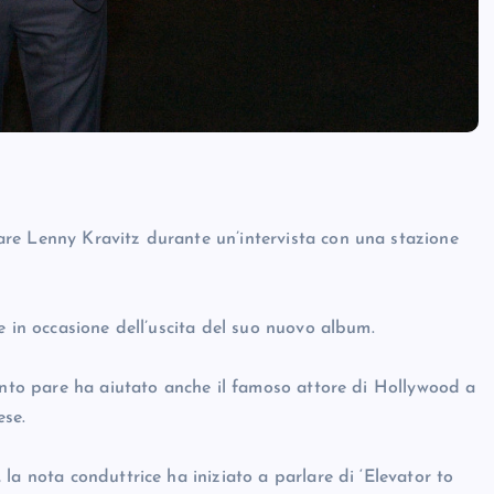
re Lenny Kravitz durante un’intervista con una stazione
e in occasione dell’uscita del suo nuovo album.
uanto pare ha aiutato anche il famoso attore di Hollywood a
ese.
la nota conduttrice ha iniziato a parlare di ‘Elevator to