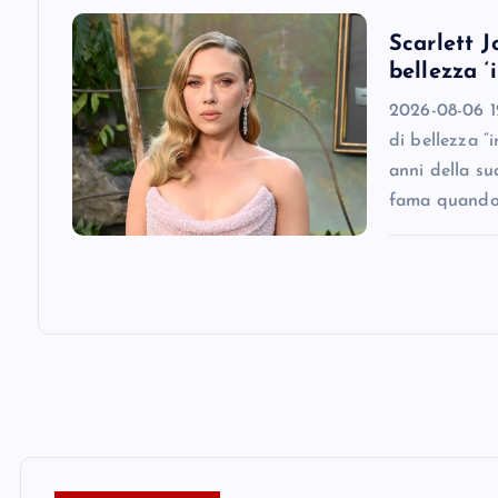
o
Scarlett J
n
bellezza ‘
2026-08-06 12
di bellezza “
anni della su
fama quando