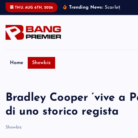
S
Trending News:
S
c
a
r
l
e
t
t
J
o
h
a
n
s
THU. AUG 6TH, 2026
k
i
p
t
o
c
o
Home
Showbiz
n
t
e
Bradley Cooper ‘vive a P
n
t
di uno storico regista
Showbiz