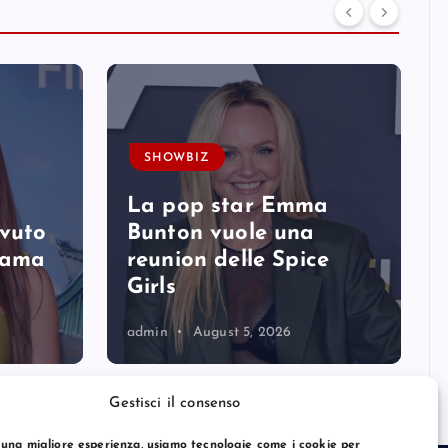
SHOWBIZ
La pop star Emma
avuto
Bunton vuole una
 fama
reunion delle Spice
Girls
admin
August 5, 2026
Gestisci il consenso
 una migliore esperienza, usiamo tecnologie come i cookie per