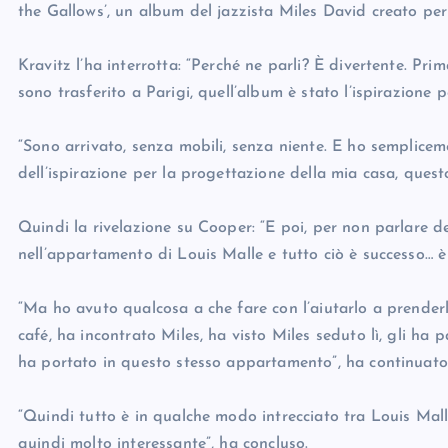
the Gallows’, un album del jazzista Miles David creato per
Kravitz l’ha interrotta: “Perché ne parli? È divertente. Pri
sono trasferito a Parigi, quell’album è stato l’ispirazione p
“Sono arrivato, senza mobili, senza niente. E ho semplicem
dell’ispirazione per la progettazione della mia casa, ques
Quindi la rivelazione su Cooper: “E poi, per non parlare de
nell’appartamento di Louis Malle e tutto ciò è successo… è
“Ma ho avuto qualcosa a che fare con l’aiutarlo a prenderl
café, ha incontrato Miles, ha visto Miles seduto lì, gli ha p
ha portato in questo stesso appartamento”, ha continuato
“Quindi tutto è in qualche modo intrecciato tra Louis Mall
quindi molto interessante”, ha concluso.