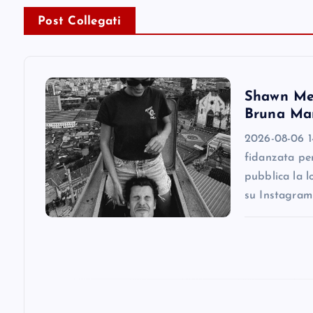
n
Post Collegati
a
v
Shawn Men
i
Bruna Mar
2026-08-06 1
g
fidanzata pe
pubblica la l
a
su Instagram
t
i