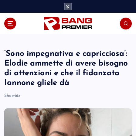
S
k
i
p
t
o
c
o
‘Sono impegnativa e capricciosa’:
n
Elodie ammette di avere bisogno
t
di attenzioni e che il fidanzato
e
n
Iannone gliele dà
t
Showbiz