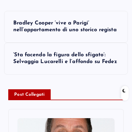
P
Bradley Cooper ‘vive a Parigi’
o
nell’appartamento di uno storico regista
s
‘Sta facendo la figura dello sfigato’:
t
Selvaggia Lucarelli e l’affondo su Fedez
n
a
Post Collegati
v
i