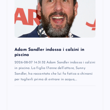
g
a
t
i
o
Adam Sandler indossa i calzini in
piscina
n
2026-08-07 14:31:52 Adam Sandler indossa i calzini
in piscina. La figlia 17enne dell’attore, Sunny
Sandler, ha raccontato che lui fa fatica a chinarsi
per toglierli prima di entrare in acqua,…