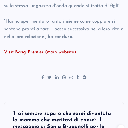
sulla stessa lunghezza d’onda quando si tratta di figli”.
“Hanno sperimentato tanto insieme come coppia e si
sentono pronti a fare il passo successivo nella loro vita e
nella loro relazione”, ha concluso.
Visit Bang Premier (main website)
P
‘Hai sempre saputo che sarei diventata
o
la mamma che meritavi di avere’: il
messaggio di Sonia Bruganelli per la