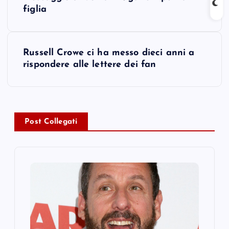
s
figlia
t
Russell Crowe ci ha messo dieci anni a
n
rispondere alle lettere dei fan
a
v
Post Collegati
i
g
a
t