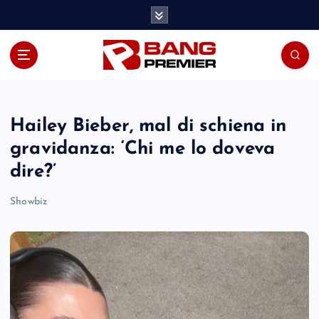
S
k
i
p
t
o
c
o
Hailey Bieber, mal di schiena in
n
gravidanza: ‘Chi me lo doveva
t
dire?’
e
n
Showbiz
t