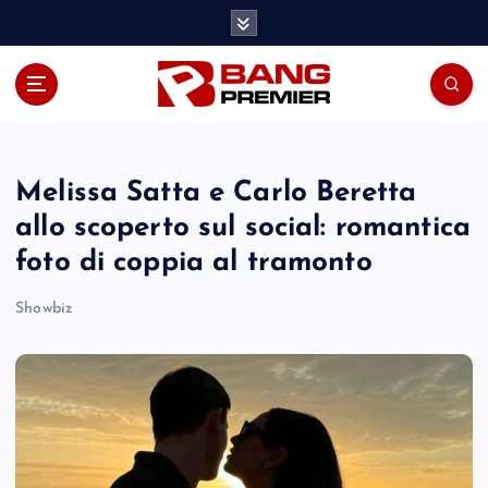
S
k
i
p
t
o
c
o
Melissa Satta e Carlo Beretta
n
allo scoperto sul social: romantica
t
foto di coppia al tramonto
e
n
Showbiz
t