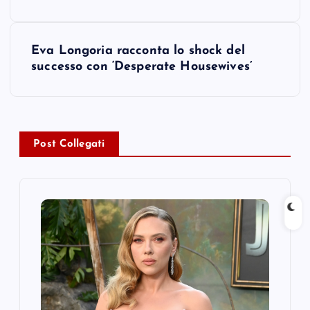
s
Eva Longoria racconta lo shock del
t
successo con ‘Desperate Housewives’
n
a
Post Collegati
v
i
g
a
t