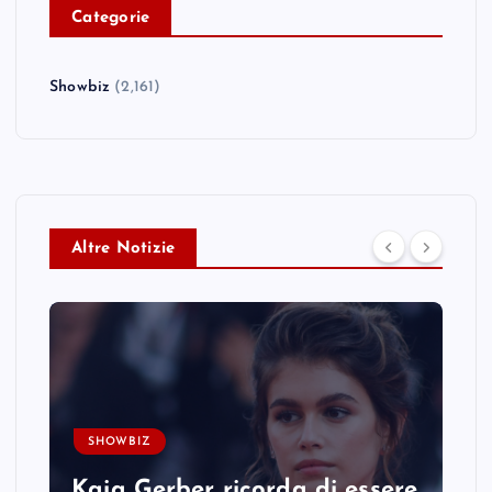
C
ategorie
Showbiz
(2,161)
Altre Notizie
SHOWBIZ
Kaia Gerber ricorda di essere