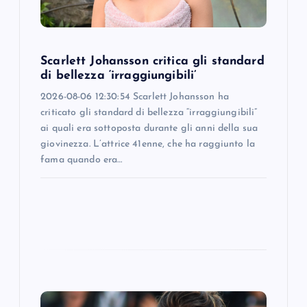
i
o
Scarlett Johansson critica gli standard
di bellezza ‘irraggiungibili’
n
2026-08-06 12:30:54 Scarlett Johansson ha
criticato gli standard di bellezza “irraggiungibili”
ai quali era sottoposta durante gli anni della sua
giovinezza. L’attrice 41enne, che ha raggiunto la
fama quando era…