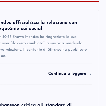
des ufficializza la relazione con
quezine sui social
4:30:58 Shawn Mendes ha ringraziato la sua
r aver “davvero cambiato” la sua vita, rendendo
oro relazione. Il cantante di Stitches ha pubblicato
 un…
Continua a leggere
ohansson critica gli standard di