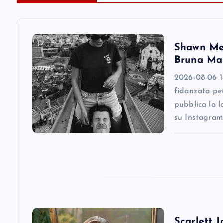
a
v
Shawn Men
Bruna Mar
i
2026-08-06 1
fidanzata pe
g
pubblica la l
su Instagram
a
t
i
o
Scarlett J