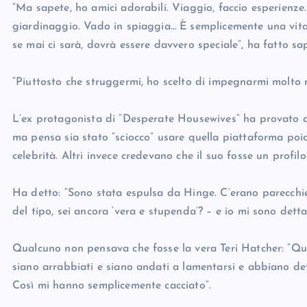
“Ma sapete, ho amici adorabili. Viaggio, faccio esperienze.
giardinaggio. Vado in spiaggia… È semplicemente una vita
se mai ci sarà, dovrà essere davvero speciale”, ha fatto sa
“Piuttosto che struggermi, ho scelto di impegnarmi molto ne
L’ex protagonista di “Desperate Housewives” ha provato a
ma pensa sia stato “sciocco” usare quella piattaforma poic
celebrità. Altri invece credevano che il suo fosse un profilo 
Ha detto: “Sono stata espulsa da Hinge. C’erano parecchie
del tipo, sei ancora ‘vera e stupenda’? – e io mi sono dett
Qualcuno non pensava che fosse la vera Teri Hatcher: “Qui
siano arrabbiati e siano andati a lamentarsi e abbiano dett
Così mi hanno semplicemente cacciato”.