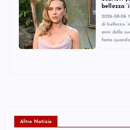
bellezza ‘
n
2026-08-06 12
di bellezza “
anni della su
fama quando
Altre Notizie