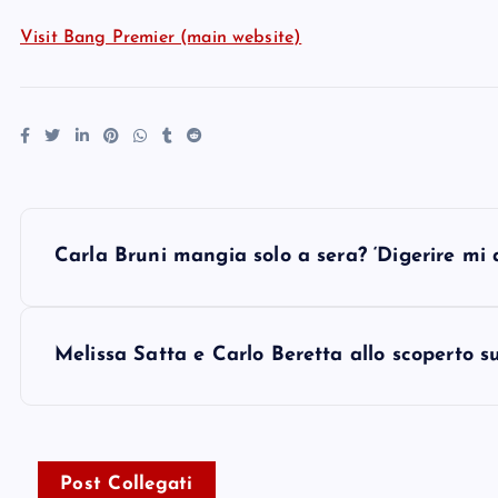
Visit Bang Premier (main website)
P
Carla Bruni mangia solo a sera? ‘Digerire mi 
o
s
Melissa Satta e Carlo Beretta allo scoperto su
t
n
Post Collegati