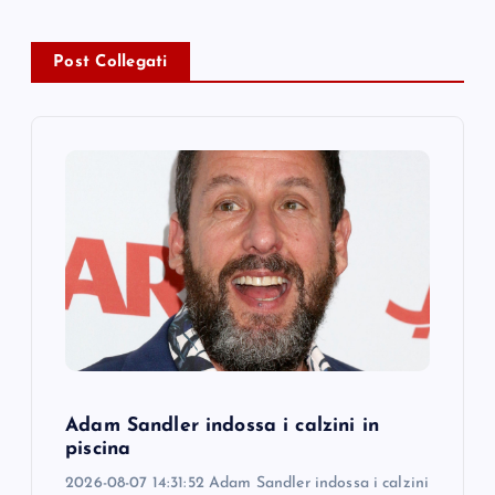
v
i
Post Collegati
g
a
t
i
o
n
Adam Sandler indossa i calzini in
piscina
2026-08-07 14:31:52 Adam Sandler indossa i calzini