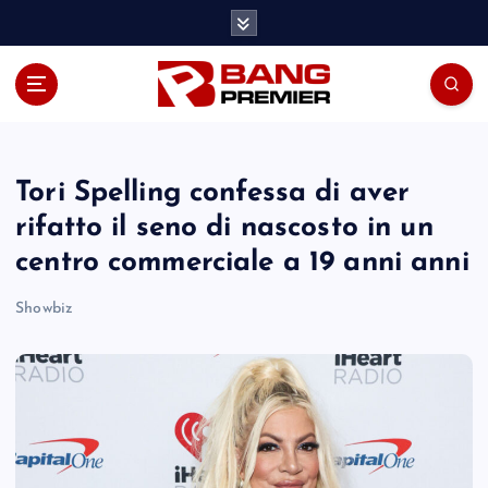
S
k
i
p
t
o
c
o
Tori Spelling confessa di aver
n
rifatto il seno di nascosto in un
t
centro commerciale a 19 anni anni
e
n
Showbiz
t