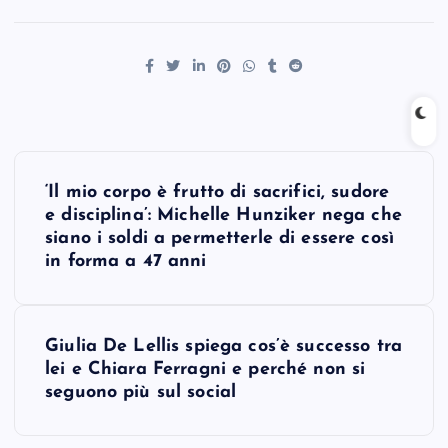
P
‘Il mio corpo è frutto di sacrifici, sudore
o
e disciplina’: Michelle Hunziker nega che
siano i soldi a permetterle di essere così
s
in forma a 47 anni
t
Giulia De Lellis spiega cos’è successo tra
n
lei e Chiara Ferragni e perché non si
seguono più sul social
a