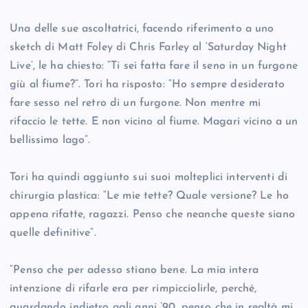
Una delle sue ascoltatrici, facendo riferimento a uno
sketch di Matt Foley di Chris Farley al ‘Saturday Night
Live’, le ha chiesto: “Ti sei fatta fare il seno in un furgone
giù al fiume?”. Tori ha risposto: “Ho sempre desiderato
fare sesso nel retro di un furgone. Non mentre mi
rifaccio le tette. E non vicino al fiume. Magari vicino a un
bellissimo lago”.
Tori ha quindi aggiunto sui suoi molteplici interventi di
chirurgia plastica: “Le mie tette? Quale versione? Le ho
appena rifatte, ragazzi. Penso che neanche queste siano
quelle definitive”.
“Penso che per adesso stiano bene. La mia intera
intenzione di rifarle era per rimpicciolirle, perché,
guardando indietro agli anni ’90, penso che in realtà mi