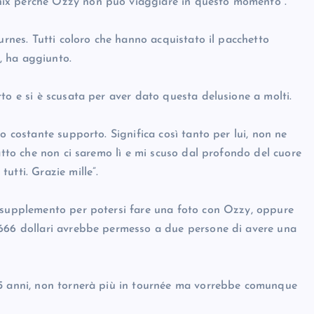
nix perché Ozzy non può viaggiare in questo momento”.
urnes. Tutti coloro che hanno acquistato il pacchetto
, ha aggiunto.
to e si è scusata per aver dato questa delusione a molti.
o costante supporto. Significa così tanto per lui, non ne
atto che non ci saremo lì e mi scuso dal profondo del cuore
utti. Grazie mille”.
n supplemento per potersi fare una foto con Ozzy, oppure
 666 dollari avrebbe permesso a due persone di avere una
75 anni, non tornerà più in tournée ma vorrebbe comunque