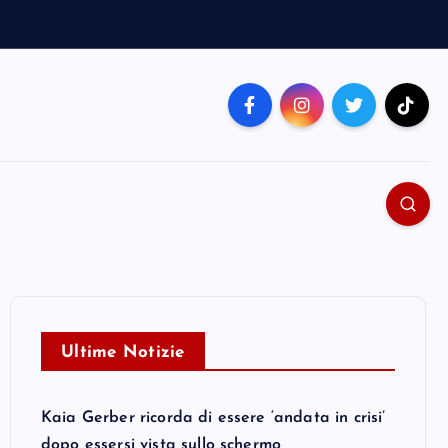
Ultime Notizie
Kaia Gerber ricorda di essere ‘andata in crisi’
dopo essersi vista sullo schermo