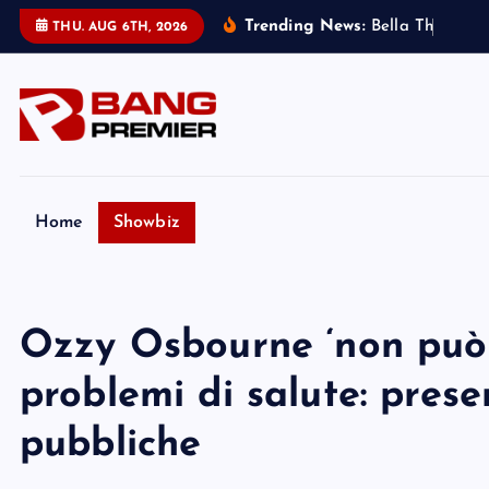
S
Trending News:
B
e
l
l
a
T
h
o
r
n
e
h
THU. AUG 6TH, 2026
k
i
p
t
o
c
o
Home
Showbiz
n
t
e
Ozzy Osbourne ‘non può 
n
t
problemi di salute: pres
pubbliche