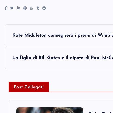
P
Kate Middleton consegnerà i premi di Wimble
o
s
La figlia di Bill Gates e il nipote di Paul Mc
t
n
Post Collegati
a