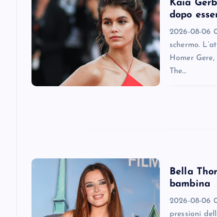
v
Kaia Gerbe
dopo esser
i
2026-08-06 09
schermo. L’at
g
Homer Gere, 
The…
a
t
i
o
Bella Tho
bambina
n
2026-08-06 08
pressioni del