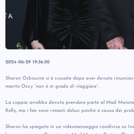
2024-06-29 19:36:50
Sharon Osbourne si è scusata dopo aver dovuto rinunciare
marito Ozzy “non è in grado di viaggiare”.
La coppia avrebbe dovuto prendere parte al Mad Monster Pa
Kelly, ma i fan sono rimasti delusi poiché a causa dei prob
Sharon ha spiegato in un videomessaggio condiviso su In