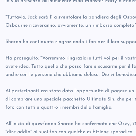
la sua presenza all’imminente Mad Monster Party a Phoe
“Tuttavia, Jack sarà lì a sventolare la bandiera degli Osbo
Osbourne riceveranno, ovviamente, un rimborso completo”
Sharon ha continuato ringraziando i fan per il loro suppor
Ha proseguito: “Vorremmo ringraziare tutti voi per il vostr
avete idea. Tutto quello che posso fare è scusarmi per il f
anche con le persone che abbiamo deluso. Dio vi benedica t
Ai partecipanti era stata data l’opportunità di pagare u
di comprare uno speciale pacchetto Ultimate Sin, che per
foto con tutti e quattro i membri della famiglia.
All’inizio di quest’anno Sharon ha confermato che Ozzy, 
“dire addio” ai suoi fan con qualche esibizione sporadica.