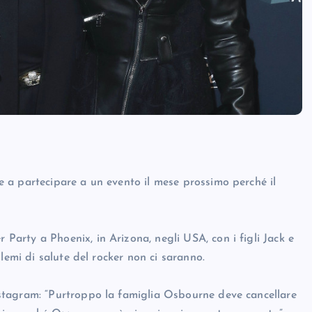
 a partecipare a un evento il mese prossimo perché il
rty a Phoenix, in Arizona, negli USA, con i figli Jack e
lemi di salute del rocker non ci saranno.
stagram: “Purtroppo la famiglia Osbourne deve cancellare