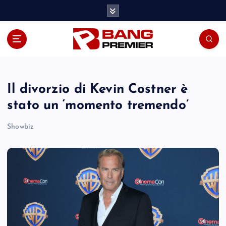
S
k
i
p
t
o
c
o
Il divorzio di Kevin Costner è
n
stato un ‘momento tremendo’
t
e
Showbiz
n
t