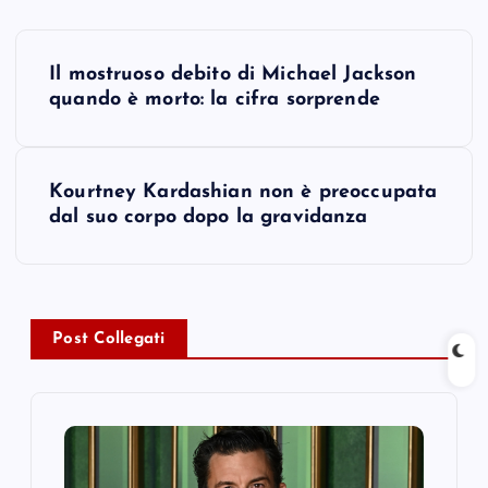
P
Il mostruoso debito di Michael Jackson
o
quando è morto: la cifra sorprende
s
Kourtney Kardashian non è preoccupata
t
dal suo corpo dopo la gravidanza
n
a
Post Collegati
v
i
g