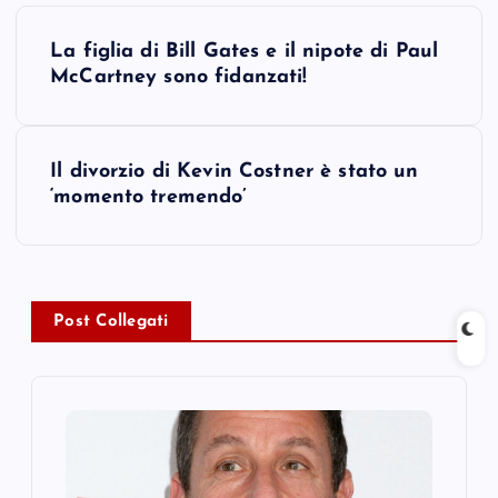
P
La figlia di Bill Gates e il nipote di Paul
o
McCartney sono fidanzati!
s
Il divorzio di Kevin Costner è stato un
t
‘momento tremendo’
n
a
Post Collegati
v
i
g