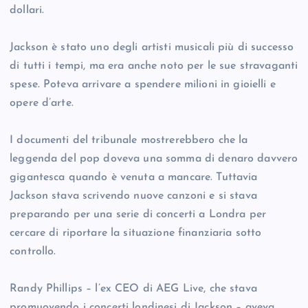
dollari.
Jackson è stato uno degli artisti musicali più di successo
di tutti i tempi, ma era anche noto per le sue stravaganti
spese. Poteva arrivare a spendere milioni in gioielli e
opere d’arte.
I documenti del tribunale mostrerebbero che la
leggenda del pop doveva una somma di denaro davvero
gigantesca quando è venuta a mancare. Tuttavia
Jackson stava scrivendo nuove canzoni e si stava
preparando per una serie di concerti a Londra per
cercare di riportare la situazione finanziaria sotto
controllo.
Randy Phillips – l’ex CEO di AEG Live, che stava
promuovendo i concerti londinesi di Jackson – aveva