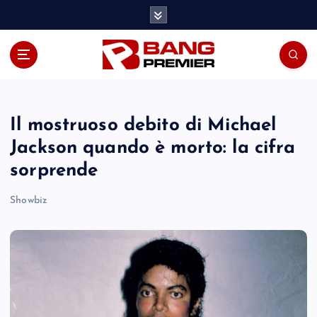
S
k
i
p
t
o
c
o
Il mostruoso debito di Michael
n
Jackson quando è morto: la cifra
t
sorprende
e
n
Showbiz
t