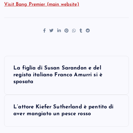
Visit Bang Premier (main website)
P
La figlia di Susan Sarandon e del
o
regista italiano Franco Amurri si è
sposata
s
t
L’attore Kiefer Sutherland è pentito di
aver mangiato un pesce rosso
n