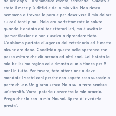
dolore dopo il drammatico evento, scrivendo: “Questo è
stato il mese più difficile della mia vita. Non riesco
nemmeno a trovare le parole per descrivere il mio dolore
su così tanti piani. Nala era perfettamente in salute
quando è andata dai toelettatori ieri, ma è uscita in
iperventilazione e non riusciva a riprendere fiato.
L’abbiamo portata d’urgenza dal veterinario ed è morta
alcune ore dopo. Condivido questo nella speranza che
possa evitare che ciò accada ad altri cani. Lei è stata la
mia bellissima regina ed è rimasta al mio fianco per 9
anni in tutto. Per favore, fate attenzione a dove
mandate i vostri cani perché non sapete cosa succede a
porte chiuse. Un giorno senza Nala sulla terra sembra
un’eternità. Vorrei poterla riavere tra le mie braccia.
Prego che sia con la mia Naunni. Spero di rivederle
presto”.