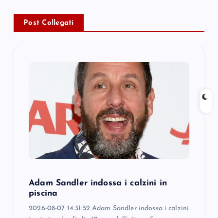
a
v
Post Collegati
i
g
a
t
i
o
Adam Sandler indossa i calzini in
n
piscina
2026-08-07 14:31:52 Adam Sandler indossa i calzini