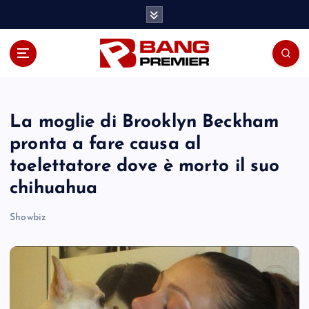
S
k
i
p
t
o
c
o
La moglie di Brooklyn Beckham
n
pronta a fare causa al
t
toelettatore dove è morto il suo
e
n
chihuahua
t
Showbiz