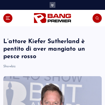
S
k
i
p
t
o
c
o
L’attore Kiefer Sutherland è
n
pentito di aver mangiato un
t
pesce rosso
e
n
Showbiz
t