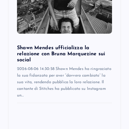
t
i
o
Shawn Mendes ufficializza la
n
relazione con Bruna Marquezine sui
social
2026-08-06 14:30:58 Shawn Mendes ha ringraziato
la sua fidanzata per aver “davvero cambiato” la
sua vita, rendendo pubblica la loro relazione. Il
cantante di Stitches ha pubblicato su Instagram
un…