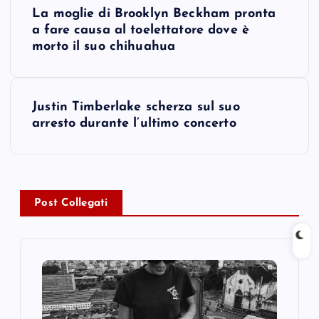
P
La moglie di Brooklyn Beckham pronta
o
a fare causa al toelettatore dove è
morto il suo chihuahua
s
t
Justin Timberlake scherza sul suo
arresto durante l’ultimo concerto
n
a
v
Post Collegati
i
g
a