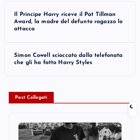
P
Il Principe Harry riceve il Pat Tillman
o
Award, la madre del defunto ragazzo lo
attacca
s
t
Simon Cowell scioccato dalla telefonata
che gli ha fatto Harry Styles
n
a
v
Post Collegati
i
g