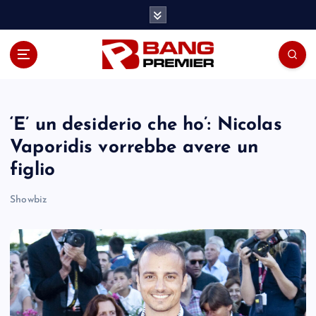
S
k
i
p
t
o
c
o
‘E’ un desiderio che ho’: Nicolas
n
Vaporidis vorrebbe avere un
t
figlio
e
n
Showbiz
t