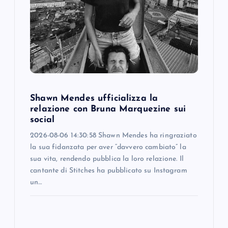
a
t
i
o
Shawn Mendes ufficializza la
n
relazione con Bruna Marquezine sui
social
2026-08-06 14:30:58 Shawn Mendes ha ringraziato
la sua fidanzata per aver “davvero cambiato” la
sua vita, rendendo pubblica la loro relazione. Il
cantante di Stitches ha pubblicato su Instagram
un…