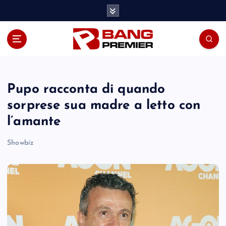
S
k
i
p
t
o
c
o
Pupo racconta di quando
n
sorprese sua madre a letto con
t
l’amante
e
n
Showbiz
t