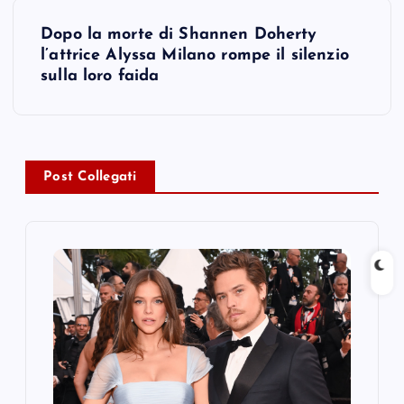
t
Dopo la morte di Shannen Doherty
n
l’attrice Alyssa Milano rompe il silenzio
sulla loro faida
a
v
i
Post Collegati
g
a
t
i