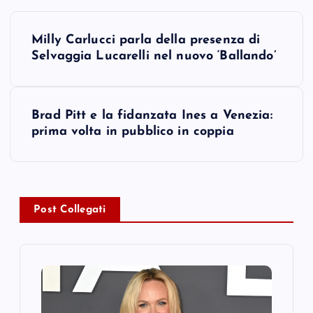
P
Milly Carlucci parla della presenza di
o
Selvaggia Lucarelli nel nuovo ‘Ballando’
s
Brad Pitt e la fidanzata Ines a Venezia:
t
prima volta in pubblico in coppia
n
a
Post Collegati
v
i
g