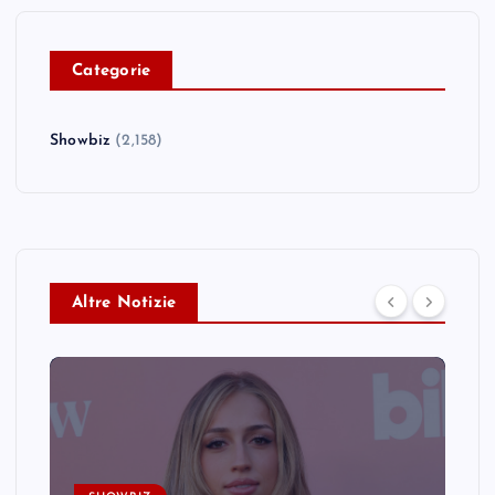
C
ategorie
Showbiz
(2,158)
Altre Notizie