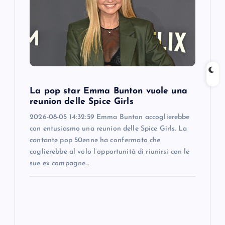
a
t
i
o
La pop star Emma Bunton vuole una
reunion delle Spice Girls
n
2026-08-05 14:32:59 Emma Bunton accoglierebbe
con entusiasmo una reunion delle Spice Girls. La
cantante pop 50enne ha confermato che
coglierebbe al volo l’opportunità di riunirsi con le
sue ex compagne…