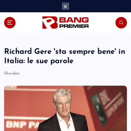
S
k
i
p
t
o
c
o
Richard Gere 'sta sempre bene' in
n
Italia: le sue parole
t
e
Showbiz
n
t