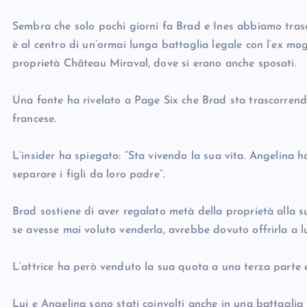
Sembra che solo pochi giorni fa Brad e Ines abbiamo trasc
è al centro di un’ormai lunga battaglia legale con l’ex mog
proprietà Château Miraval, dove si erano anche sposati.
Una fonte ha rivelato a Page Six che Brad sta trascorrend
francese.
L’insider ha spiegato: “Sta vivendo la sua vita. Angelina h
separare i figli da loro padre”.
Brad sostiene di aver regalato metà della proprietà alla 
se avesse mai voluto venderla, avrebbe dovuto offrirla a l
L’attrice ha però venduto la sua quota a una terza parte e
Lui e Angelina sono stati coinvolti anche in una battaglia 