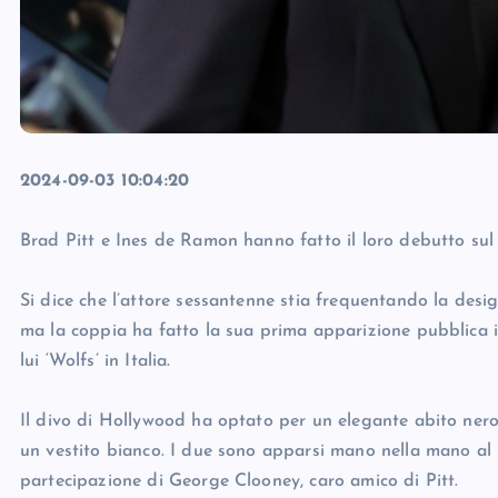
2024-09-03 10:04:20
Brad Pitt e Ines de Ramon hanno fatto il loro debutto sul
Si dice che l’attore sessantenne stia frequentando la design
ma la coppia ha fatto la sua prima apparizione pubblica i
lui ‘Wolfs’ in Italia.
Il divo di Hollywood ha optato per un elegante abito ner
un vestito bianco. I due sono apparsi mano nella mano al l
partecipazione di George Clooney, caro amico di Pitt.