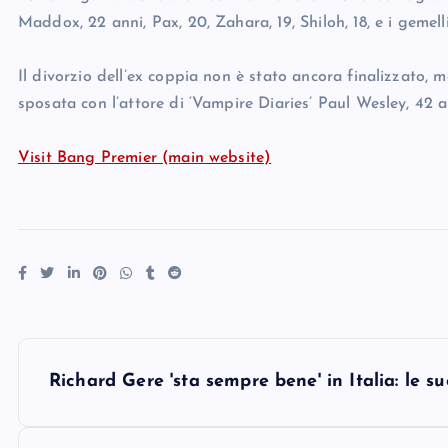
Maddox, 22 anni, Pax, 20, Zahara, 19, Shiloh, 18, e i gemell
Il divorzio dell’ex coppia non è stato ancora finalizzato,
sposata con l’attore di ‘Vampire Diaries’ Paul Wesley, 42 a
Visit Bang Premier (main website)
P
Richard Gere 'sta sempre bene' in Italia: le s
o