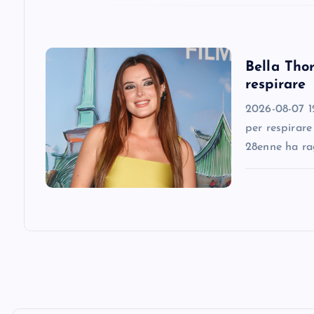
t
i
Bella Thor
respirare
o
2026-08-07 12
n
per respirare
28enne ha ra