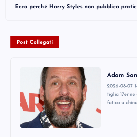
s
Ecco perché Harry Styles non pubblica pratica
t
n
Post Collegati
a
v
Adam Sandl
2026-08-07 14
i
figlia 17enne
fatica a chin
g
a