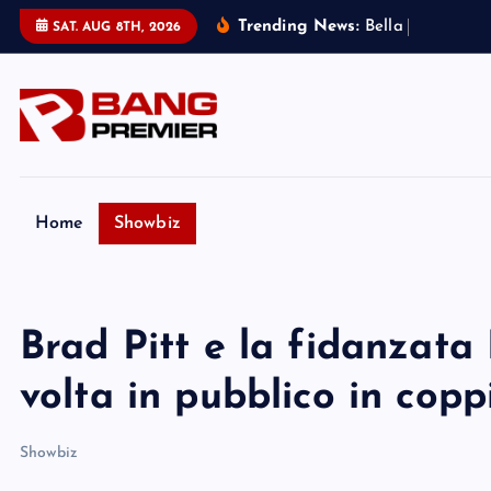
S
Trending News:
B
e
l
l
a
T
h
o
r
n
e
:
SAT. AUG 8TH, 2026
k
i
p
t
o
c
o
Home
Showbiz
n
t
e
Brad Pitt e la fidanzata
n
t
volta in pubblico in copp
Showbiz