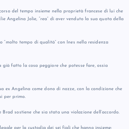
orso del tempo insieme nella proprietà francese di lui che
lie Angelina Jolie, “rea” di aver venduto la sua quota della
o “molto tempo di qualità” con Ines nella residenza
a già fatto la cosa peggiore che potesse fare, ossia
sua ex Angelina come dono di nozze, con la condizione che
ui per primo.
 Brad sostiene che sia stata una violazione dell’accordo.
legale per la custodia dei sei figli che hanno insieme: