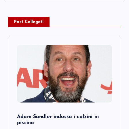
a
v
Post Collegati
i
g
a
t
i
o
n
Adam Sandler indossa i calzini in
piscina