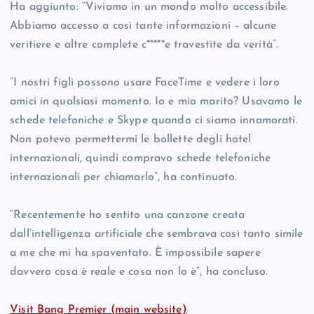
Ha aggiunto: “Viviamo in un mondo molto accessibile.
Abbiamo accesso a così tante informazioni – alcune
veritiere e altre complete c*****e travestite da verità”.
“I nostri figli possono usare FaceTime e vedere i loro
amici in qualsiasi momento. Io e mio marito? Usavamo le
schede telefoniche e Skype quando ci siamo innamorati.
Non potevo permettermi le bollette degli hotel
internazionali, quindi compravo schede telefoniche
internazionali per chiamarlo”, ha continuato.
“Recentemente ho sentito una canzone creata
dall’intelligenza artificiale che sembrava così tanto simile
a me che mi ha spaventato. È impossibile sapere
davvero cosa è reale e cosa non lo è”, ha concluso.
Visit Bang Premier (main website)