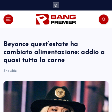
S
k
i
p
t
o
c
o
Beyonce quest’estate ha
n
cambiato alimentazione: addio a
t
quasi tutta la carne
e
n
Showbiz
t