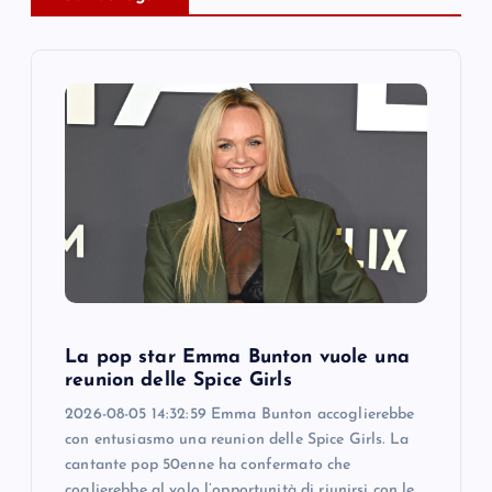
i
g
a
t
i
o
n
La pop star Emma Bunton vuole una
reunion delle Spice Girls
2026-08-05 14:32:59 Emma Bunton accoglierebbe
con entusiasmo una reunion delle Spice Girls. La
cantante pop 50enne ha confermato che
coglierebbe al volo l’opportunità di riunirsi con le