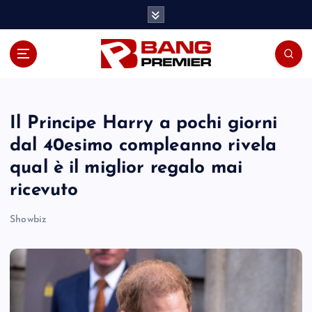
S
k
i
p
t
o
c
o
Il Principe Harry a pochi giorni
n
dal 40esimo compleanno rivela
t
qual è il miglior regalo mai
e
n
ricevuto
t
Showbiz