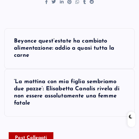
P
Beyonce quest’estate ha cambiato
o
alimentazione: addio a quasi tutta la
carne
s
t
‘La mattina con mia figlia sembriamo
due pazze’: Elisabetta Canalis rivela di
n
non essere assolutamente una femme
fatale
a
v
Post Collegati