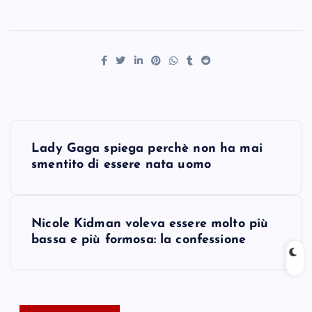
P
Lady Gaga spiega perchè non ha mai
o
smentito di essere nata uomo
s
Nicole Kidman voleva essere molto più
t
bassa e più formosa: la confessione
n
a