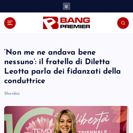
S
k
i
p
t
o
c
o
‘Non me ne andava bene
n
nessuno’: il fratello di Diletta
t
Leotta parla dei fidanzati della
e
n
conduttrice
t
Showbiz