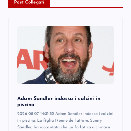
Post Collegati
v
i
g
a
t
i
o
Adam Sandler indossa i calzini in
piscina
n
2026-08-07 14:31:52 Adam Sandler indossa i calzini
in piscina. La figlia 17enne dell’attore, Sunny
Sandler, ha raccontato che lui fa fatica a chinarsi