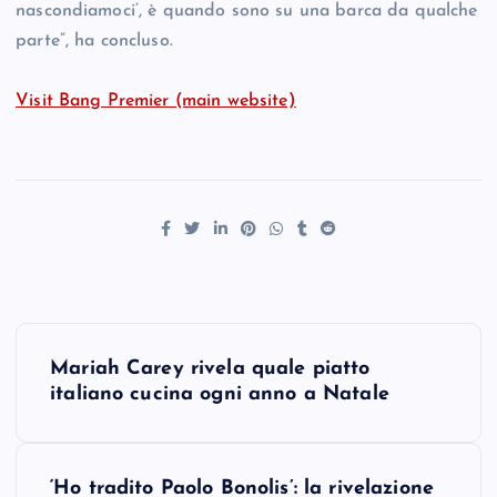
nascondiamoci’, è quando sono su una barca da qualche
parte”, ha concluso.
Visit Bang Premier (main website)
P
Mariah Carey rivela quale piatto
o
italiano cucina ogni anno a Natale
s
‘Ho tradito Paolo Bonolis’: la rivelazione