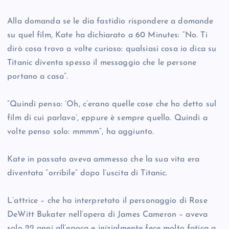
Alla domanda se le dia fastidio rispondere a domande
su quel film, Kate ha dichiarato a 60 Minutes: “No. Ti
dirò cosa trovo a volte curioso: qualsiasi cosa io dica su
Titanic diventa spesso il messaggio che le persone
portano a casa”.
“Quindi penso: ‘Oh, c’erano quelle cose che ho detto sul
film di cui parlavo’, eppure è sempre quello. Quindi a
volte penso solo: mmmm”, ha aggiunto.
Kate in passato aveva ammesso che la sua vita era
diventata “orribile” dopo l’uscita di Titanic.
L’attrice – che ha interpretato il personaggio di Rose
DeWitt Bukater nell’opera di James Cameron – aveva
solo 22 anni all’epoca e inizialmente fece molto fatica a