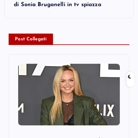
t
di Sonia Bruganelli in tv spiazza
n
a
Post Collegati
v
i
g
a
t
i