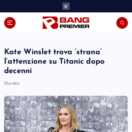
S
k
i
p
t
o
c
o
Kate Winslet trova ‘strana’
n
l’attenzione su Titanic dopo
t
decenni
e
n
Showbiz
t