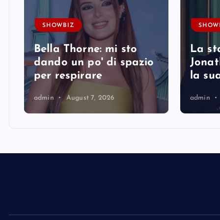
SHOWBIZ
SHOW
Bella Thorne: mi sto
La st
i
dando un po' di spazio
Jonat
per respirare
la su
admin
August 7, 2026
admin