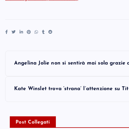
P
Angelina Jolie non si sentirà mai sola grazie a
o
s
Kate Winslet trova ‘strana’ l’attenzione su T
t
n
Post Collegati