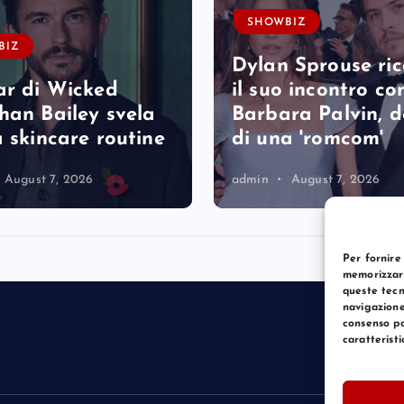
SHOWBIZ
BIZ
Dylan Sprouse ri
ar di Wicked
il suo incontro co
han Bailey svela
Barbara Palvin, 
a skincare routine
di una 'romcom'
August 7, 2026
admin
August 7, 2026
Per fornire
memorizzare
queste tecn
navigazione
consenso po
caratteristi