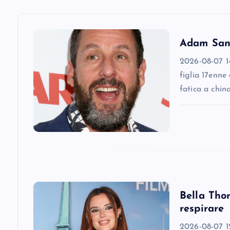
a
v
Adam Sandl
2026-08-07 14
i
figlia 17enne
fatica a chin
g
a
t
i
Bella Thor
respirare
o
2026-08-07 12