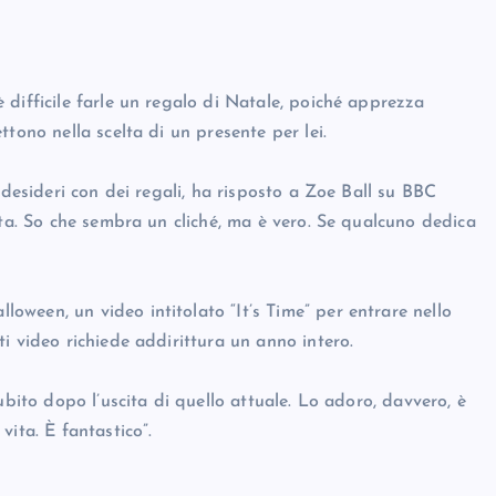
difficile farle un regalo di Natale, poiché apprezza
tono nella scelta di un presente per lei.
 desideri con dei regali, ha risposto a Zoe Ball su BBC
nta. So che sembra un cliché, ma è vero. Se qualcuno dedica
ween, un video intitolato “It’s Time” per entrare nello
i video richiede addirittura un anno intero.
ubito dopo l’uscita di quello attuale. Lo adoro, davvero, è
ita. È fantastico”.