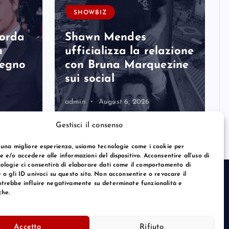
SHOWBIZ
corda
Shawn Mendes
n
ufficializza la relazione
degno
con Bruna Marquezine
sui social
admin
August 6, 2026
Gestisci il consenso
 una migliore esperienza, usiamo tecnologie come i cookie per
 e/o accedere alle informazioni del dispositivo. Acconsentire all’uso di
ologie ci consentirà di elaborare dati come il comportamento di
 o gli ID univoci su questo sito. Non acconsentire o revocare il
trebbe influire negativamente su determinate funzionalità e
che.
Accetto
Rifiuto