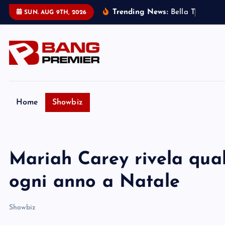
S
Trending News:
B
e
l
l
a
T
h
o
r
n
e
:
SUN. AUG 9TH, 2026
k
i
p
t
o
c
o
Home
Showbiz
n
t
e
Mariah Carey rivela qual
n
t
ogni anno a Natale
Showbiz