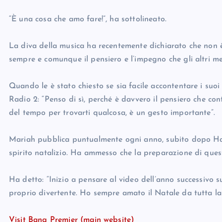
“È una cosa che amo fare!”, ha sottolineato.
La diva della musica ha recentemente dichiarato che non è 
sempre e comunque il pensiero e l’impegno che gli altri met
Quando le è stato chiesto se sia facile accontentare i suoi
Radio 2: “Penso di sì, perché è davvero il pensiero che co
del tempo per trovarti qualcosa, è un gesto importante”.
Mariah pubblica puntualmente ogni anno, subito dopo Hallo
spirito natalizio. Ha ammesso che la preparazione di quest
Ha detto: “Inizio a pensare al video dell’anno successivo s
proprio divertente. Ho sempre amato il Natale da tutta la v
Visit Bang Premier (main website)