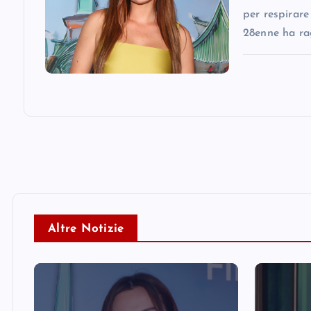
n
per respirare
28enne ha ra
Altre Notizie