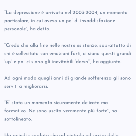
“La depressione è arrivata nel 2003-2004, un momento
particolare, in cui avevo un po’ di insoddisfazione
personale”, ha detto.
“Credo che alla fine nelle nostre esistenze, soprattutto di
chi è sollecitato con emozioni forti, ci siano questi grandi
‘up’ e poi ci siano gli inevitabili ‘down’”, ha aggiunto.
Ad ogni modo quegli anni di grande sofferenza gli sono
serviti a migliorarsi.
“E’ stato un momento sicuramente delicato ma
formativo. Ne sono uscito veramente più forte”, ha
sottolineato.
Ha quindi ricordato che ad aiutarlo ad uscire dalla