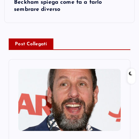
n
Beckham spiega come fa a farlo
sembrare diverso
a
v
i
Post Collegati
g
a
t
i
o