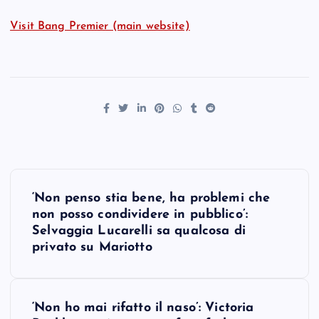
Visit Bang Premier (main website)
P
‘Non penso stia bene, ha problemi che
o
non posso condividere in pubblico’:
Selvaggia Lucarelli sa qualcosa di
s
privato su Mariotto
t
‘Non ho mai rifatto il naso’: Victoria