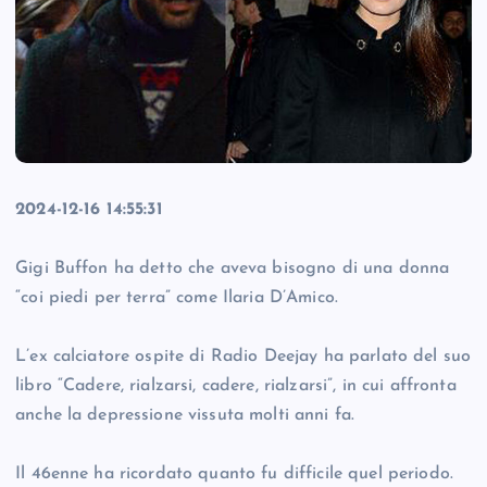
2024-12-16 14:55:31
Gigi Buffon ha detto che aveva bisogno di una donna
“coi piedi per terra” come Ilaria D’Amico.
L’ex calciatore ospite di Radio Deejay ha parlato del suo
libro “Cadere, rialzarsi, cadere, rialzarsi”, in cui affronta
anche la depressione vissuta molti anni fa.
Il 46enne ha ricordato quanto fu difficile quel periodo.