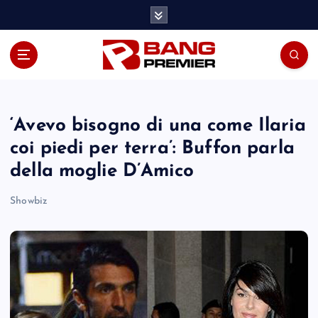
S
k
i
p
t
o
c
o
‘Avevo bisogno di una come Ilaria
n
coi piedi per terra’: Buffon parla
t
della moglie D’Amico
e
n
Showbiz
t