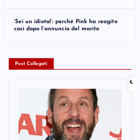
s
t
‘Sei un idiota!’: perché Pink ha reagito
così dopo l’annuncio del marito
n
a
v
Post Collegati
i
g
a
t