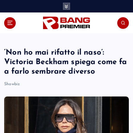
S
k
i
p
t
o
c
o
‘Non ho mai rifatto il naso’:
n
Victoria Beckham spiega come fa
t
a farlo sembrare diverso
e
n
Showbiz
t