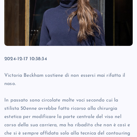
2024-12-17 10:38:34
Victoria Beckham sostiene di non essersi mai rifatta il
naso.
In passato sono circolate molte voci secondo cui la
stilista 50enne avrebbe fatto ricorso alla chirurgia
estetica per modificare la parte centrale del viso nel
corso della sua carriera, ma ha ribadito che non è così e
che si è sempre affidata solo alla tecnica del contouring