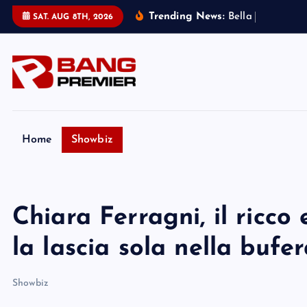
S
Trending News:
B
e
l
l
a
T
h
o
r
n
e
:
SAT. AUG 8TH, 2026
k
i
p
t
o
c
o
Home
Showbiz
n
t
e
Chiara Ferragni, il ricc
n
t
la lascia sola nella bufe
Showbiz