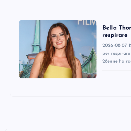
t
i
Bella Thor
o
respirare
n
2026-08-07 12
per respirare
28enne ha ra