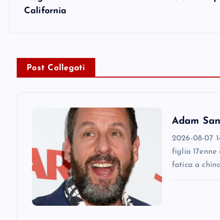
s
California
t
n
Post Collegati
a
v
Adam Sandl
i
2026-08-07 14
figlia 17enne
g
fatica a chin
a