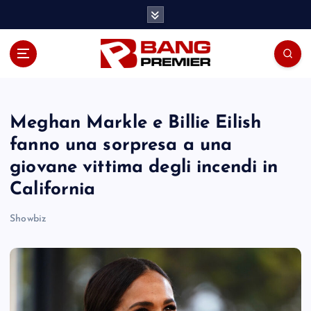
S
k
i
p
t
o
c
o
Meghan Markle e Billie Eilish
n
fanno una sorpresa a una
t
giovane vittima degli incendi in
e
n
California
t
Showbiz