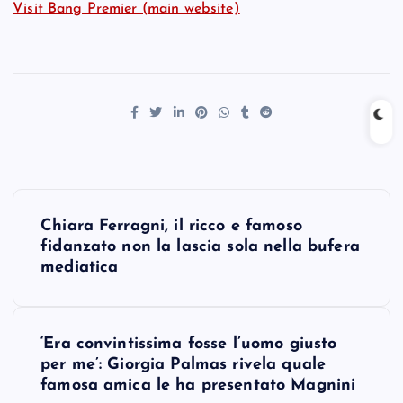
Visit Bang Premier (main website)
P
Chiara Ferragni, il ricco e famoso
o
fidanzato non la lascia sola nella bufera
mediatica
s
t
‘Era convintissima fosse l’uomo giusto
per me’: Giorgia Palmas rivela quale
n
famosa amica le ha presentato Magnini