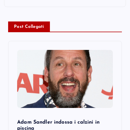
a
v
Post Collegati
i
g
a
t
i
o
n
Adam Sandler indossa i calzini in
piscina