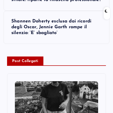
o
s
Shannen Doherty esclusa dai ricordi
t
degli Oscar, Jennie Garth rompe il
silenzio: ‘E’ sbagliato’
n
a
v
Post Collegati
i
g
a
t