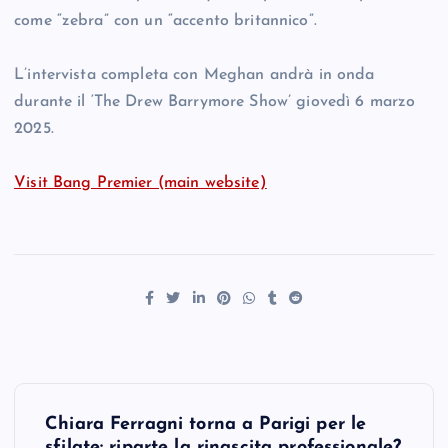
come “zebra” con un “accento britannico”.
L’intervista completa con Meghan andrà in onda
durante il ‘The Drew Barrymore Show’ giovedì 6 marzo
2025.
Visit Bang Premier (main website)
P
Chiara Ferragni torna a Parigi per le
sfilate: riparte la rinascita professionale?