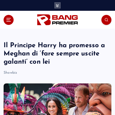
S
k
i
p
t
o
c
o
Il Principe Harry ha promesso a
n
Meghan di ‘fare sempre uscite
t
galanti’ con lei
e
n
Showbiz
t