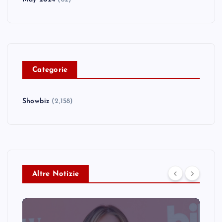
C
ategorie
Showbiz
(2,158)
Altre Notizie