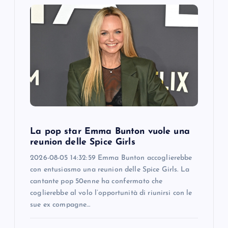
g
a
t
i
o
La pop star Emma Bunton vuole una
n
reunion delle Spice Girls
2026-08-05 14:32:59 Emma Bunton accoglierebbe
con entusiasmo una reunion delle Spice Girls. La
cantante pop 50enne ha confermato che
coglierebbe al volo l’opportunità di riunirsi con le
sue ex compagne…