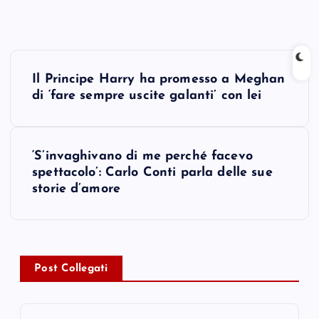
P
Il Principe Harry ha promesso a Meghan
o
di ‘fare sempre uscite galanti’ con lei
s
‘S’invaghivano di me perché facevo
t
spettacolo’: Carlo Conti parla delle sue
storie d’amore
n
a
v
Post Collegati
i