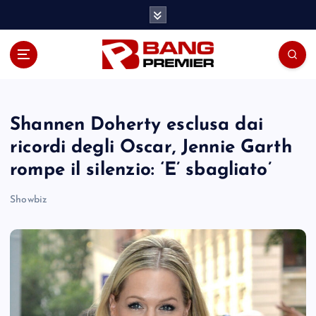
S
k
i
p
t
o
c
o
Shannen Doherty esclusa dai
n
ricordi degli Oscar, Jennie Garth
t
rompe il silenzio: ‘E’ sbagliato’
e
n
Showbiz
t