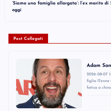
s
‘Siamo una famiglia allargata’: l’ex marito di
oggi
t
n
Post Collegati
a
v
Adam Sandl
i
2026-08-07 14
figlia 17enne
g
fatica a chin
a