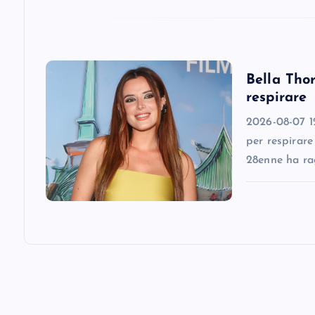
t
i
Bella Thor
o
respirare
n
2026-08-07 12
per respirare
28enne ha ra