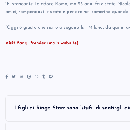
“E’ stancante. Io adoro Roma, ma 25 anni fa è stato Nicol
amici, rompendosi le scatole per ore nel camerino quando 
“Oggi è giusto che sia io a seguire lui: Milano, da qui in a
Visit Bang Premier (main website)
P
I figli di Ringo Starr sono ‘stufi’ di sentirgli 
o