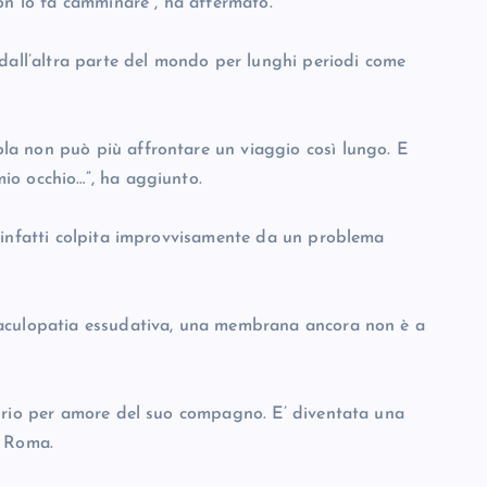
on lo fa camminare”, ha affermato.
 dall’altra parte del mondo per lunghi periodi come
a non può più affrontare un viaggio così lungo. E
io occhio…”, ha aggiunto.
 infatti colpita improvvisamente da un problema
maculopatia essudativa, una membrana ancora non è a
oprio per amore del suo compagno. E’ diventata una
a Roma.