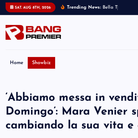
S
Trending News:
B
e
l
l
a
T
h
o
r
n
e
:
m
SAT. AUG 8TH, 2026
k
i
p
t
o
c
o
Home
Showbiz
n
t
e
‘Abbiamo messa in vendi
n
t
Domingo’: Mara Venier s
cambiando la sua vita e 