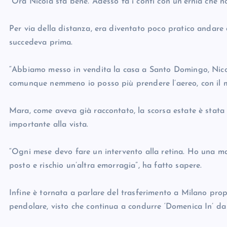
“Ora Nicola sta bene. Adesso fa i conti con un’ernia che n
Per via della distanza, era diventato poco pratico andare
succedeva prima.
“Abbiamo messo in vendita la casa a Santo Domingo, Nicol
comunque nemmeno io posso più prendere l’aereo, con il m
Mara, come aveva già raccontato, la scorsa estate è stata
importante alla vista.
“Ogni mese devo fare un intervento alla retina. Ho una 
posto e rischio un’altra emorragia”, ha fatto sapere.
Infine è tornata a parlare del trasferimento a Milano pr
pendolare, visto che continua a condurre ‘Domenica In’ d