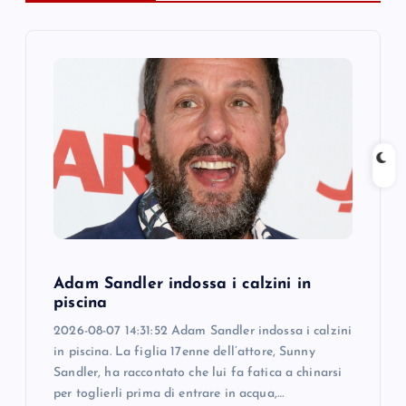
i
g
a
t
i
o
n
Adam Sandler indossa i calzini in
piscina
2026-08-07 14:31:52 Adam Sandler indossa i calzini
in piscina. La figlia 17enne dell’attore, Sunny
Sandler, ha raccontato che lui fa fatica a chinarsi
per toglierli prima di entrare in acqua,…