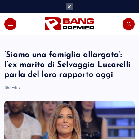
S
k
i
p
t
o
c
o
‘Siamo una famiglia allargata’:
n
l’ex marito di Selvaggia Lucarelli
t
parla del loro rapporto oggi
e
n
Showbiz
t