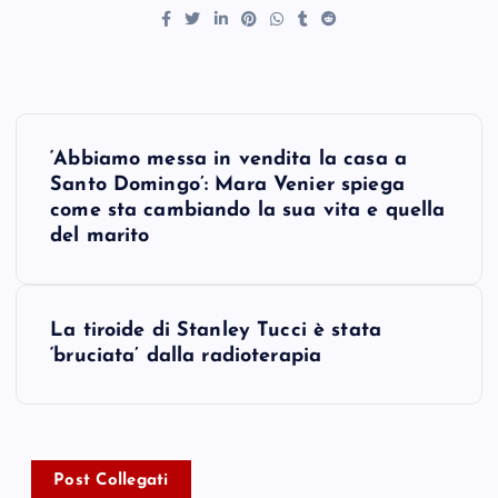
P
‘Abbiamo messa in vendita la casa a
o
Santo Domingo’: Mara Venier spiega
come sta cambiando la sua vita e quella
s
del marito
t
La tiroide di Stanley Tucci è stata
n
‘bruciata’ dalla radioterapia
a
v
Post Collegati