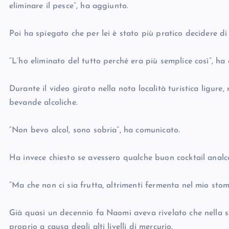
eliminare il pesce”, ha aggiunto.
Poi ha spiegato che per lei è stato più pratico decidere d
“L’ho eliminato del tutto perché era più semplice così”, ha
Durante il video girato nella nota località turistica ligure
bevande alcoliche.
“Non bevo alcol, sono sobria”, ha comunicato.
Ha invece chiesto se avessero qualche buon cocktail analco
“Ma che non ci sia frutta, altrimenti fermenta nel mio stom
Già quasi un decennio fa Naomi aveva rivelato che nella s
proprio a causa degli alti livelli di mercurio.