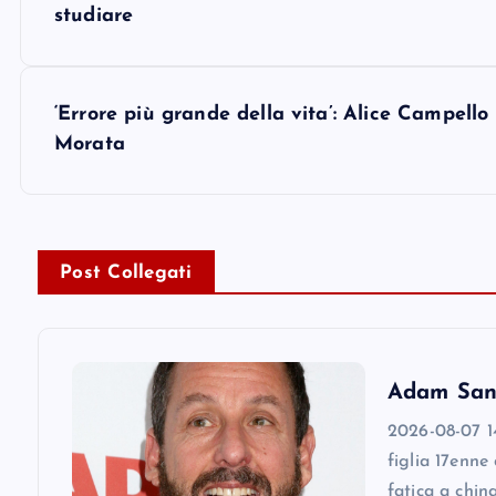
o
studiare
s
‘Errore più grande della vita’: Alice Campello
t
Morata
n
a
Post Collegati
v
i
Adam Sandl
2026-08-07 14
g
figlia 17enne
fatica a chin