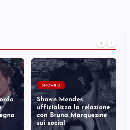
SHOWBIZ
corda
Shawn Mendes
n
ufficializza la relazione
degno
con Bruna Marquezine
sui social