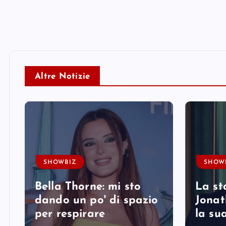
Altre Notizie
SHOWBIZ
SHOW
Bella Thorne: mi sto
La st
i
dando un po' di spazio
Jonat
per respirare
la su