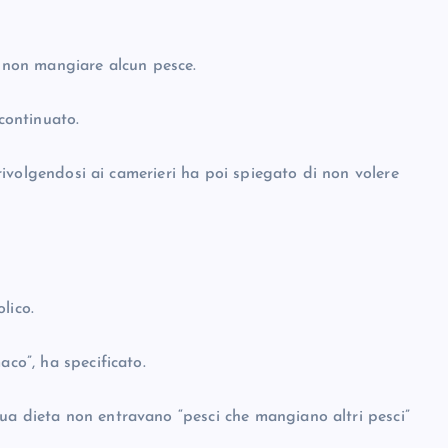
i non mangiare alcun pesce.
 continuato.
, rivolgendosi ai camerieri ha poi spiegato di non volere
lico.
aco”, ha specificato.
ua dieta non entravano “pesci che mangiano altri pesci”