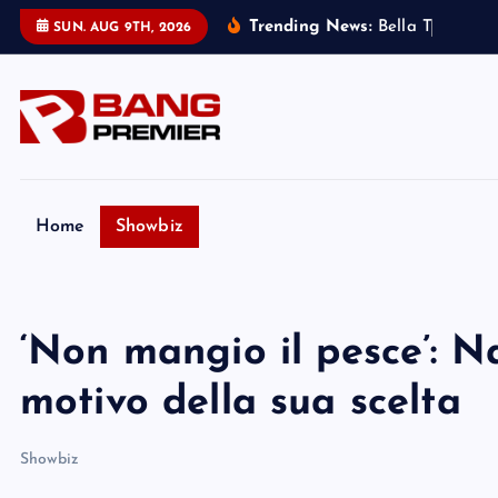
S
Trending News:
B
e
l
l
a
T
h
o
r
n
e
:
SUN. AUG 9TH, 2026
k
i
p
t
o
c
o
Home
Showbiz
n
t
e
‘Non mangio il pesce’: N
n
t
motivo della sua scelta
Showbiz