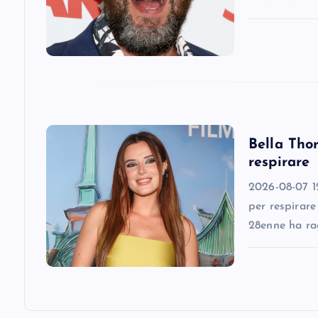
a
t
i
o
Bella Thor
respirare
n
2026-08-07 12
per respirare
28enne ha ra