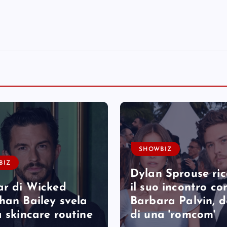
SHOWBIZ
BIZ
Dylan Sprouse ri
ar di Wicked
il suo incontro co
han Bailey svela
Barbara Palvin, 
a skincare routine
di una 'romcom'