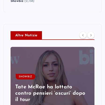
Showbiz
(2,158)
Altre Notizie
SHOWBIZ
Tate McRae ha lottato
contro pensieri ‘oscuri’ dopo
il tour