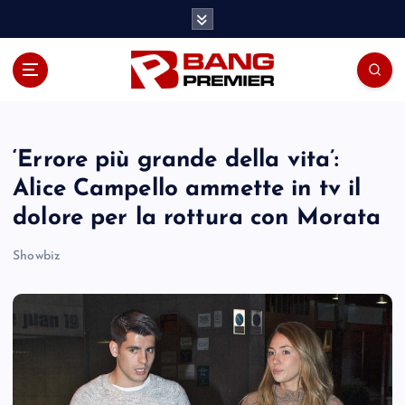
S
k
i
p
t
o
c
o
‘Errore più grande della vita’:
n
Alice Campello ammette in tv il
t
dolore per la rottura con Morata
e
n
Showbiz
t