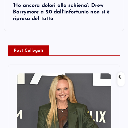
‘Ho ancora dolori alla schiena’: Drew
t
Barrymore a 20 dall’infortunio non si è
ripresa del tutto
n
a
v
Post Collegati
i
g
a
t
i