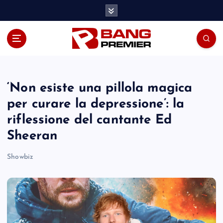
S
k
i
p
t
o
c
o
‘Non esiste una pillola magica
n
per curare la depressione’: la
t
riflessione del cantante Ed
e
n
Sheeran
t
Showbiz