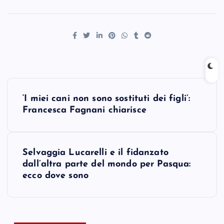
P
‘I miei cani non sono sostituti dei figli’:
o
Francesca Fagnani chiarisce
s
Selvaggia Lucarelli e il fidanzato
t
dall’altra parte del mondo per Pasqua:
ecco dove sono
n
a