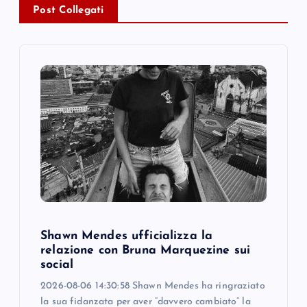
v
Post Collegati
i
g
a
t
i
o
Shawn Mendes ufficializza la
n
relazione con Bruna Marquezine sui
social
2026-08-06 14:30:58 Shawn Mendes ha ringraziato
la sua fidanzata per aver “davvero cambiato” la