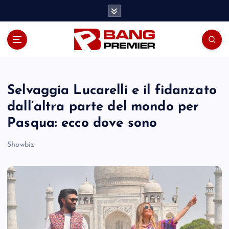
S
k
i
p
t
o
c
o
Selvaggia Lucarelli e il fidanzato
n
dall’altra parte del mondo per
t
Pasqua: ecco dove sono
e
n
Showbiz
t