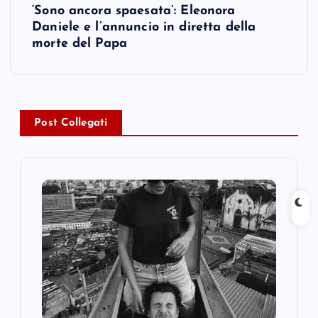
t
‘Sono ancora spaesata’: Eleonora
Daniele e l’annuncio in diretta della
n
morte del Papa
a
v
Post Collegati
i
g
a
t
i