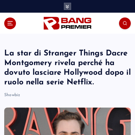
S
k
i
p
t
o
c
o
La star di Stranger Things Dacre
n
Montgomery rivela perché ha
t
dovuto lasciare Hollywood dopo il
e
n
ruolo nella serie Netflix.
t
Showbiz