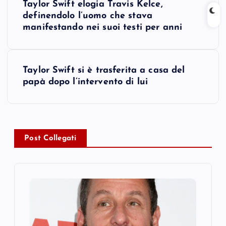
Taylor Swift elogia Travis Kelce,
o
definendolo l’uomo che stava
manifestando nei suoi testi per anni
s
t
Taylor Swift si è trasferita a casa del
papà dopo l’intervento di lui
n
a
v
Post Collegati
i
g
a