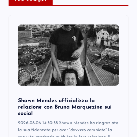
Post Collegati
i
g
a
t
i
o
n
Shawn Mendes ufficializza la
relazione con Bruna Marquezine sui
social
2026-08-06 14:30:58 Shawn Mendes ha ringraziato
la sua fidanzata per aver “davvero cambiato” la