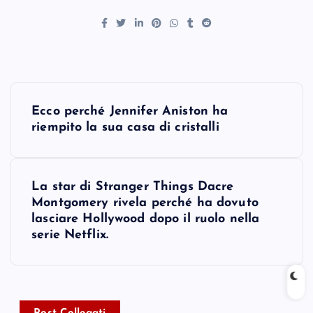
P
Ecco perché Jennifer Aniston ha
o
riempito la sua casa di cristalli
s
La star di Stranger Things Dacre
t
Montgomery rivela perché ha dovuto
lasciare Hollywood dopo il ruolo nella
n
serie Netflix.
a
v