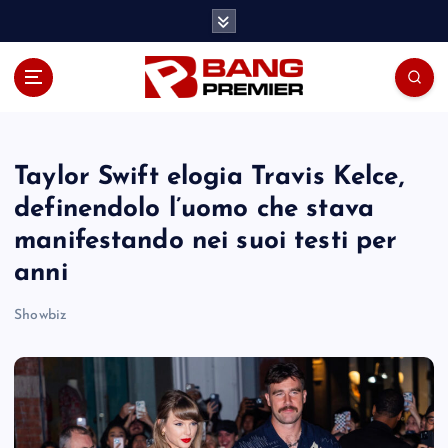
S
k
i
p
t
o
c
o
Taylor Swift elogia Travis Kelce,
n
definendolo l’uomo che stava
t
manifestando nei suoi testi per
e
n
anni
t
Showbiz