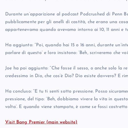
Durante un’apparizione al podcast Podcrushed di Penn Ba
pubblicamente per gli anelli di castità, che erano una cosa
appartenevamo quando avevamo intorno ai 10, 11 anni e tu
Ha aggiunto: “Poi, quando hai 15 o 16 anni, durante un’inter
parlare di questo’ e loro insistono: ‘Beh, scriveremo che voi
Joe ha poi aggiunto: “Che fosse il sesso, o anche solo la rel
credessimo in Dio, che cos’è Dio? Dio esiste davvero? E rim
Ha concluso: “E tu ti senti sotto pressione. Posso sicurame
pressione, del tipo: ‘Beh, dobbiamo vivere la vita in que
volta’. E quando viene stampato, è come se fossi costretto
Visit Bang Premier (main website)