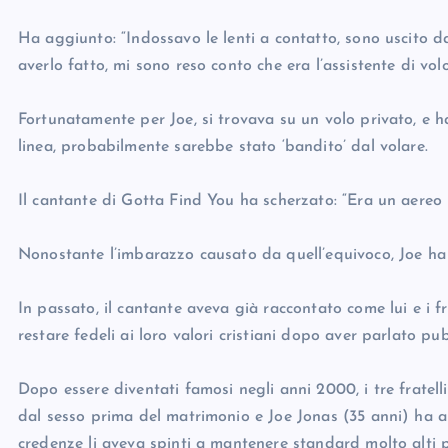
Ha aggiunto: “Indossavo le lenti a contatto, sono uscito d
averlo fatto, mi sono reso conto che era l’assistente di volo
Fortunatamente per Joe, si trovava su un volo privato, e 
linea, probabilmente sarebbe stato ‘bandito’ dal volare.
Il cantante di Gotta Find You ha scherzato: “Era un aereo p
Nonostante l’imbarazzo causato da quell’equivoco, Joe ha in
In passato, il cantante aveva già raccontato come lui e i fra
restare fedeli ai loro valori cristiani dopo aver parlato pub
Dopo essere diventati famosi negli anni 2000, i tre fratell
dal sesso prima del matrimonio e Joe Jonas (35 anni) ha am
credenze li aveva spinti a mantenere standard molto alti pe