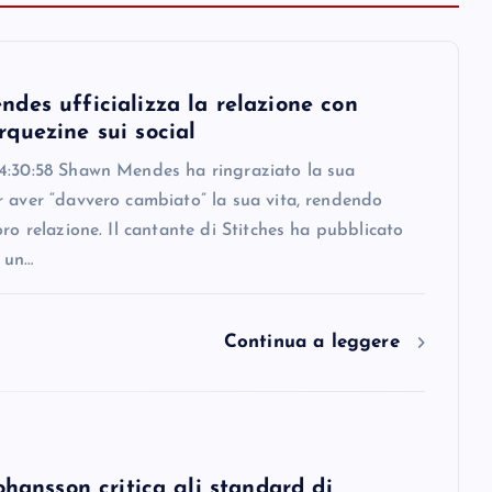
des ufficializza la relazione con
quezine sui social
4:30:58 Shawn Mendes ha ringraziato la sua
r aver “davvero cambiato” la sua vita, rendendo
oro relazione. Il cantante di Stitches ha pubblicato
 un…
Continua a leggere
ohansson critica gli standard di