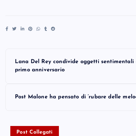
P
Lana Del Rey condivide oggetti sentimentali 
o
primo anniversario
s
Post Malone ha pensato di ‘rubare delle melo
t
n
Post Collegati