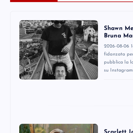
a
v
Shawn Men
i
Bruna Mar
2026-08-06 1
g
fidanzata pe
pubblica la l
a
su Instagram
t
i
o
Scarlett J