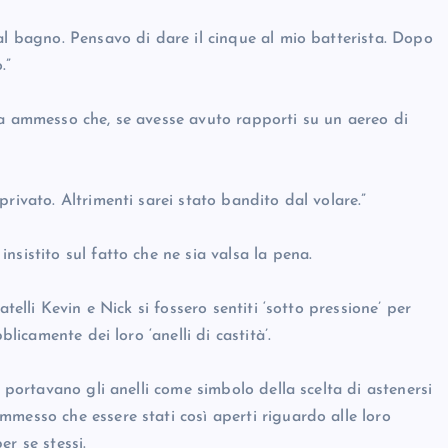
al bagno. Pensavo di dare il cinque al mio batterista. Dopo
.”
ha ammesso che, se avesse avuto rapporti su un aereo di
rivato. Altrimenti sarei stato bandito dal volare.”
sistito sul fatto che ne sia valsa la pena.
telli Kevin e Nick si fossero sentiti ‘sotto pressione’ per
blicamente dei loro ‘anelli di castità’.
i portavano gli anelli come simbolo della scelta di astenersi
messo che essere stati così aperti riguardo alle loro
r se stessi.