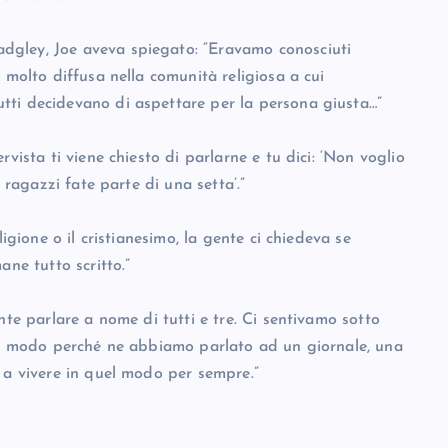
dgley, Joe aveva spiegato: “Eravamo conosciuti
 molto diffusa nella comunità religiosa a cui
tti decidevano di aspettare per la persona giusta…”
vista ti viene chiesto di parlarne e tu dici: ‘Non voglio
 ragazzi fate parte di una setta’.”
igione o il cristianesimo, la gente ci chiedeva se
ane tutto scritto.”
nte parlare a nome di tutti e tre. Ci sentivamo sotto
sto modo perché ne abbiamo parlato ad un giornale, una
 a vivere in quel modo per sempre.”