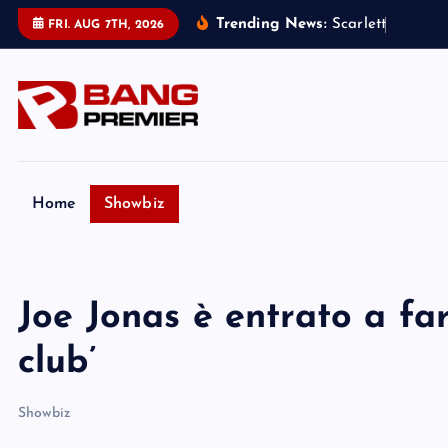
S
Trending News:
S
c
a
r
l
e
t
t
J
o
h
a
n
s
s
FRI. AUG 7TH, 2026
k
i
p
t
o
c
o
Home
Showbiz
n
t
e
Joe Jonas è entrato a far
n
t
club’
Showbiz