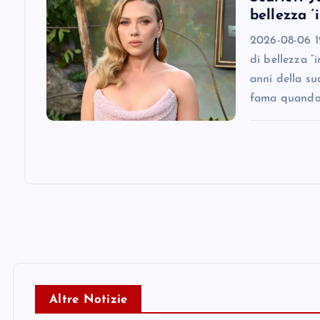
n
bellezza ‘
2026-08-06 12
di bellezza “
anni della su
fama quando
Altre Notizie