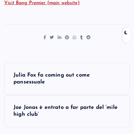
Visit Bang Premier (main website)
P
Julia Fox fa coming out come
o
pansessuale
s
Joe Jonas è entrato a far parte del ‘mile
t
high club’
n