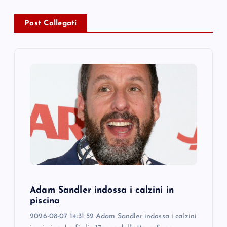
a
Post Collegati
v
i
g
a
t
i
o
Adam Sandler indossa i calzini in
piscina
n
2026-08-07 14:31:52 Adam Sandler indossa i calzini