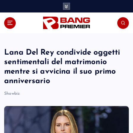
S
k
i
p
t
o
c
o
Lana Del Rey condivide oggetti
n
sentimentali del matrimonio
t
mentre si avvicina il suo primo
e
n
anniversario
t
Showbiz