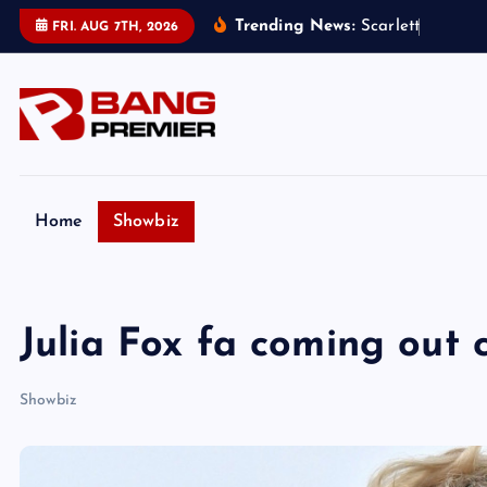
S
Trending News:
S
c
a
r
l
e
t
t
J
o
h
a
n
s
s
FRI. AUG 7TH, 2026
k
i
p
t
o
c
o
Home
Showbiz
n
t
e
Julia Fox fa coming out
n
t
Showbiz