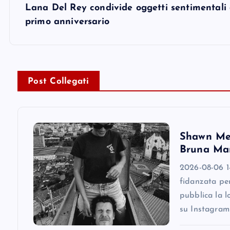
s
Lana Del Rey condivide oggetti sentimentali 
primo anniversario
t
n
Post Collegati
a
v
Shawn Men
i
Bruna Mar
2026-08-06 1
g
fidanzata pe
pubblica la l
a
su Instagram