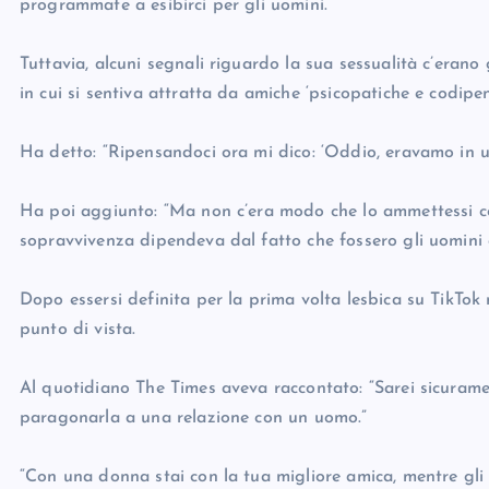
programmate a esibirci per gli uomini.”
Tuttavia, alcuni segnali riguardo la sua sessualità c’erano 
in cui si sentiva attratta da amiche ‘psicopatiche e codipen
Ha detto: “Ripensandoci ora mi dico: ‘Oddio, eravamo in un
Ha poi aggiunto: “Ma non c’era modo che lo ammettessi c
sopravvivenza dipendeva dal fatto che fossero gli uomini 
Dopo essersi definita per la prima volta lesbica su TikTok 
punto di vista.
Al quotidiano The Times aveva raccontato: “Sarei sicuram
paragonarla a una relazione con un uomo.”
“Con una donna stai con la tua migliore amica, mentre gli 