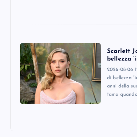
t
i
o
Scarlett J
n
bellezza ‘
2026-08-06 12
di bellezza “
anni della su
fama quando