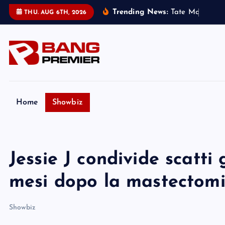
S
Trending News:
T
a
t
e
M
c
R
a
e
h
a
THU. AUG 6TH, 2026
k
i
p
t
o
c
o
Home
Showbiz
n
t
e
Jessie J condivide scatti
n
t
mesi dopo la mastectom
Showbiz