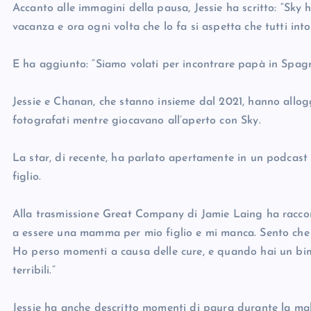
Accanto alle immagini della pausa, Jessie ha scritto: “Sky 
vacanza e ora ogni volta che lo fa si aspetta che tutti intorn
E ha aggiunto: “Siamo volati per incontrare papà in Spagna
Jessie e Chanan, che stanno insieme dal 2021, hanno allog
fotografati mentre giocavano all’aperto con Sky.
La star, di recente, ha parlato apertamente in un podcast de
figlio.
Alla trasmissione Great Company di Jamie Laing ha raccont
a essere una mamma per mio figlio e mi manca. Sento che i
Ho perso momenti a causa delle cure, e quando hai un bimb
terribili.”
Jessie ha anche descritto momenti di paura durante la mal