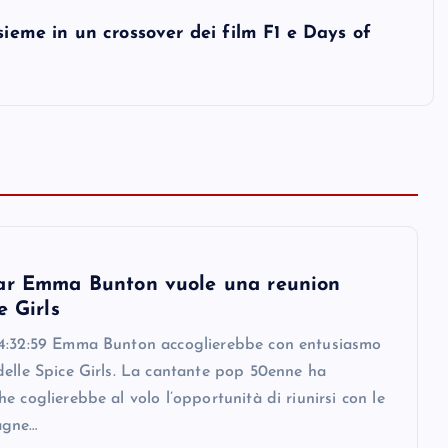
sieme in un crossover dei film F1 e Days of
ar Emma Bunton vuole una reunion
e Girls
4:32:59 Emma Bunton accoglierebbe con entusiasmo
delle Spice Girls. La cantante pop 50enne ha
e coglierebbe al volo l’opportunità di riunirsi con le
agne…