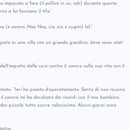
ha imparato a fare (il pollice in su, ndr) durante questa
o a lui facciano il tifo.”
 (e nonno, Nay Nay, zie, zio e cugini) lol.”
giato in una villa con un grande giardino, dove sono stati
ll’impatto delle cure contro il cancro sulla sua vita con il
ato: “Ieri ho pianto disperatamente. Sento di non riuscire
l cancro mi ha derubata dei ricordi con il mio bambino.
o piccolo tutto scorre velocissimo. Alcuni giorni sono
attia.