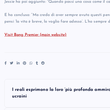
Jessie ha poi aggiunto: “Quando passi una cosa come il canc
E ha concluso: “Ma credo di aver sempre avuto questi pensi
pensi ‘la vita è breve, lo voglio fare adesso’. L’ho sempre d
Visit Bang Premier (main website)
P
I reali esprimono la loro ‘più profonda ammiraz
o
ucraini