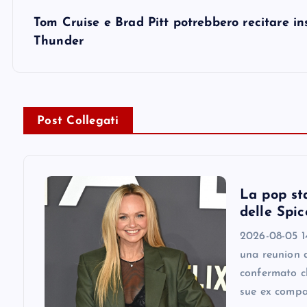
s
Tom Cruise e Brad Pitt potrebbero recitare in
t
Thunder
n
a
Post Collegati
v
i
La pop st
delle Spic
g
2026-08-05 1
una reunion 
a
confermato ch
sue ex comp