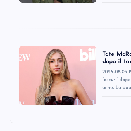
t
i
o
n
Tate McRae
dopo il to
2026-08-05 12
“oscuri” dopo
anno. La pop