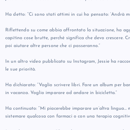
Ha detto: “Ci sono stati attimi in cui ho pensato: ‘Andrà ma
Riflettendo su come abbia affrontato la situazione, ha ag
capitino cose brutte, perché significa che devo crescere. 
poi aiutare altre persone che ci passeranno.”
In un altro video pubblicato su Instagram, Jessie ha racco
le sue priorità.
Ha dichiarato: “Voglio scrivere libri. Fare un album per bam
in vacanza. Voglio imparare ad andare in bicicletta.”
Ha continuato: “Mi piacerebbe imparare un’altra lingua… m
sistemare qualcosa con farmaci o con una terapia cognitiv