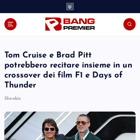
S
k
i
p
t
o
c
o
Tom Cruise e Brad Pitt
n
potrebbero recitare insieme in un
t
crossover dei film F1 e Days of
e
n
Thunder
t
Showbiz