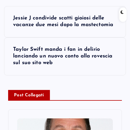
P
Jessie J condivide scatti gioiosi delle
o
vacanze due mesi dopo la mastectomia
s
Taylor Swift manda i fan in delirio
t
lanciando un nuovo conto alla rovescia
sul suo sito web
n
a
v
Post Collegati
i
g