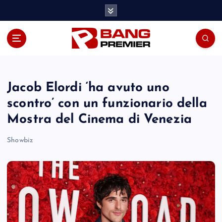
S
k
i
p
t
o
c
o
Jacob Elordi ‘ha avuto uno
n
scontro’ con un funzionario della
t
Mostra del Cinema di Venezia
e
n
Showbiz
t