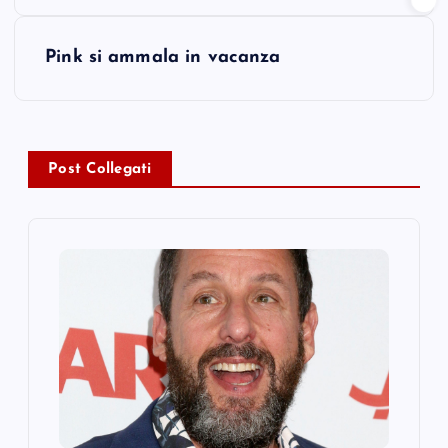
s
Pink si ammala in vacanza
t
n
a
Post Collegati
v
i
g
a
t