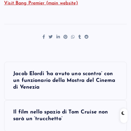
Visit Bang Premier (main website)
P
Jacob Elordi ‘ha avuto uno scontro’ con
o
un funzionario della Mostra del Cinema
di Venezia
s
t
Il film nello spazio di Tom Cruise non
sarà un ‘trucchetto’
n