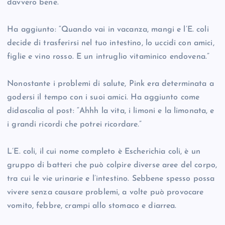
davvero bene.”
Ha aggiunto: “Quando vai in vacanza, mangi e l’E. coli
decide di trasferirsi nel tuo intestino, lo uccidi con amici,
figlie e vino rosso. E un intruglio vitaminico endovena.”
Nonostante i problemi di salute, Pink era determinata a
godersi il tempo con i suoi amici. Ha aggiunto come
didascalia al post: “Ahhh la vita, i limoni e la limonata, e
i grandi ricordi che potrei ricordare.”
L’E. coli, il cui nome completo è Escherichia coli, è un
gruppo di batteri che può colpire diverse aree del corpo,
tra cui le vie urinarie e l’intestino. Sebbene spesso possa
vivere senza causare problemi, a volte può provocare
vomito, febbre, crampi allo stomaco e diarrea.