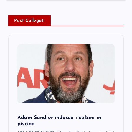
a
v
Post Collegati
i
g
a
t
i
o
Adam Sandler indossa i calzini in
n
piscina