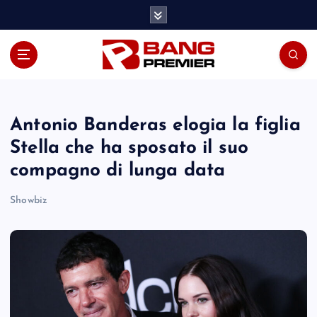
S
k
i
p
t
o
c
o
Antonio Banderas elogia la figlia
n
Stella che ha sposato il suo
t
compagno di lunga data
e
n
Showbiz
t