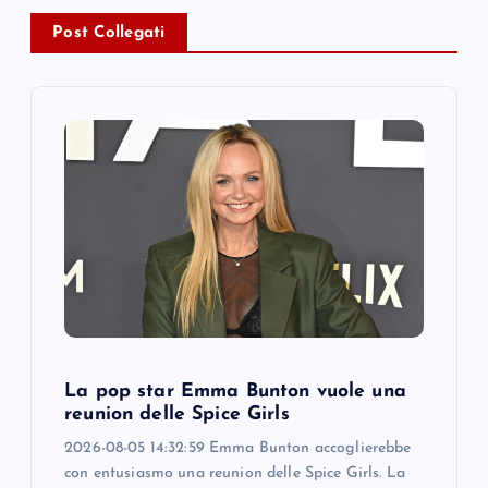
a
Post Collegati
v
i
g
a
t
i
o
La pop star Emma Bunton vuole una
reunion delle Spice Girls
n
2026-08-05 14:32:59 Emma Bunton accoglierebbe
con entusiasmo una reunion delle Spice Girls. La