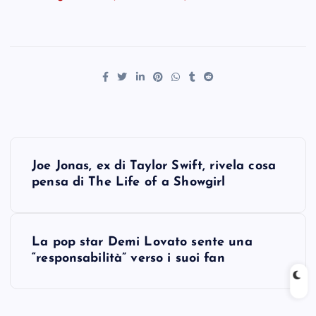
P
Joe Jonas, ex di Taylor Swift, rivela cosa
o
pensa di The Life of a Showgirl
s
La pop star Demi Lovato sente una
t
“responsabilità” verso i suoi fan
n