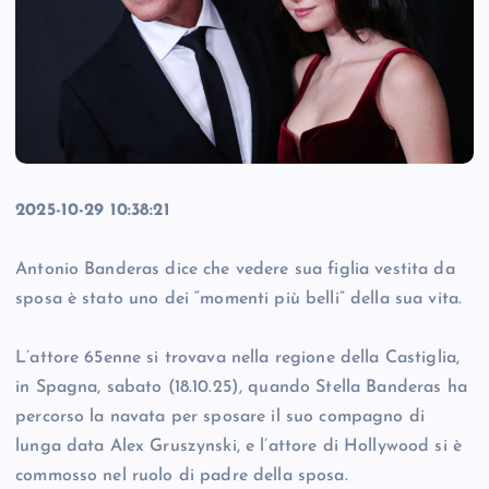
2025-10-29 10:38:21
Antonio Banderas dice che vedere sua figlia vestita da
sposa è stato uno dei “momenti più belli” della sua vita.
L’attore 65enne si trovava nella regione della Castiglia,
in Spagna, sabato (18.10.25), quando Stella Banderas ha
percorso la navata per sposare il suo compagno di
lunga data Alex Gruszynski, e l’attore di Hollywood si è
commosso nel ruolo di padre della sposa.