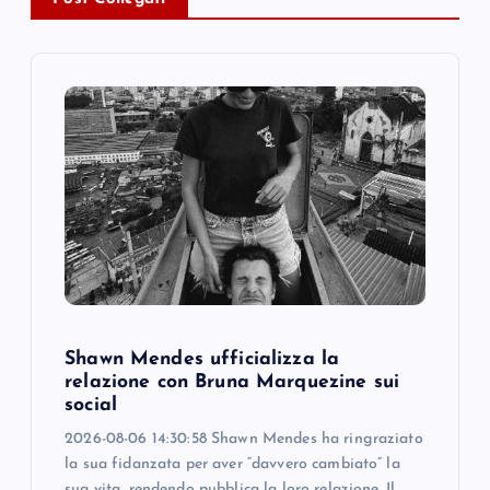
v
i
g
a
t
i
o
Shawn Mendes ufficializza la
n
relazione con Bruna Marquezine sui
social
2026-08-06 14:30:58 Shawn Mendes ha ringraziato
la sua fidanzata per aver “davvero cambiato” la
sua vita, rendendo pubblica la loro relazione. Il