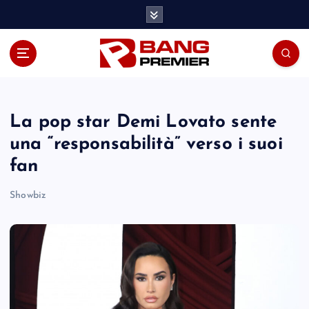
S
k
i
p
t
o
c
o
La pop star Demi Lovato sente
n
una “responsabilità” verso i suoi
t
fan
e
n
Showbiz
t