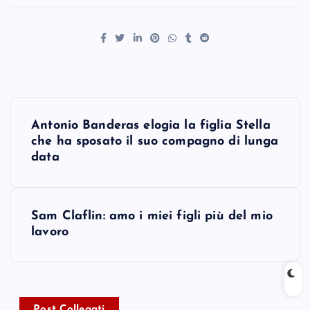
P
Antonio Banderas elogia la figlia Stella
o
che ha sposato il suo compagno di lunga
data
s
t
Sam Claflin: amo i miei figli più del mio
lavoro
n
a
Post Collegati