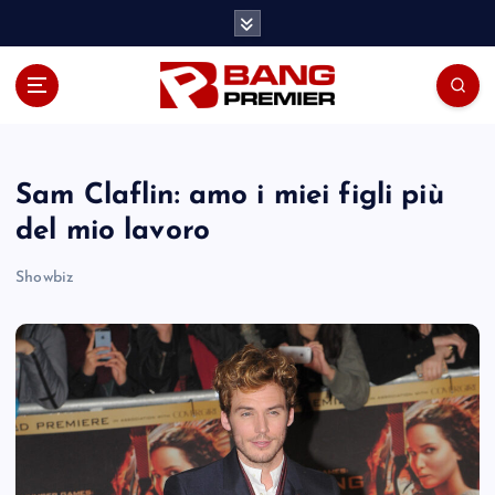
S
k
i
p
t
o
c
o
Sam Claflin: amo i miei figli più
n
del mio lavoro
t
e
Showbiz
n
t