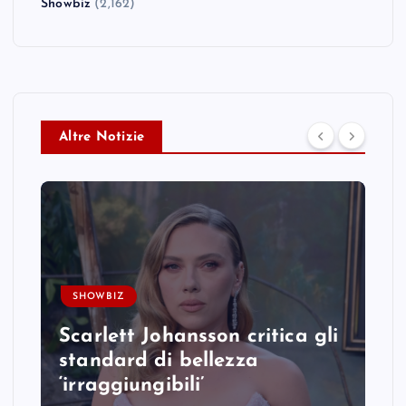
Showbiz
(2,162)
Altre Notizie
SHOWBIZ
Scarlett Johansson critica gli
standard di bellezza
‘irraggiungibili’