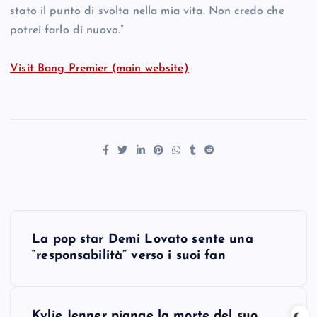
stato il punto di svolta nella mia vita. Non credo che
potrei farlo di nuovo.”
Visit Bang Premier (main website)
P
La pop star Demi Lovato sente una
o
“responsabilità” verso i suoi fan
s
Kylie Jenner piange la morte del suo